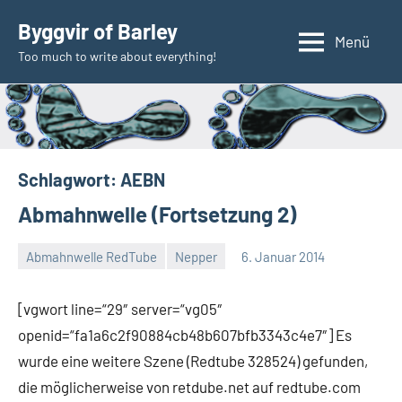
Zum
Byggvir of Barley
Inhalt
Menü
Too much to write about everything!
springen
Schlagwort:
AEBN
Abmahnwelle (Fortsetzung 2)
Abmahnwelle RedTube
Nepper
6. Januar 2014
Thomas
Ein
Kommentar
[vgwort line=“29″ server=“vg05″
openid=“fa1a6c2f90884cb48b607bfb3343c4e7″] Es
wurde eine weitere Szene (Redtube 328524) gefunden,
die möglicherweise von retdube.net auf redtube.com