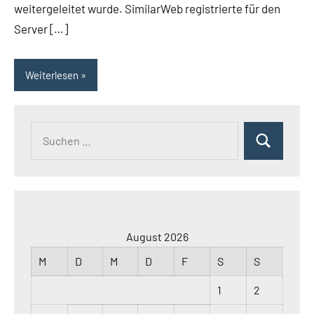
weitergeleitet wurde. SimilarWeb registrierte für den
Server […]
Weiterlesen
Suchen
Suchen
nach:
August 2026
M
D
M
D
F
S
S
1
2