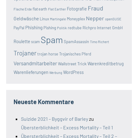
Fraud
Fotografie
Flache Erde
flat earth
Flat Earther
Nepper
Geldwäsche
Linux
Moneyplex
openSUSE
Martingale
Phishing
Pishing
redtube
Richpro Internet GmbH
PayPal
Politik
Spam
Roulette
SpamAssassin
scam
Timo Richert
Trojaner
trojan horse
Trojanisches Pferd
Versandmitarbeiter
Wallstreet Trick
Warenkreditbetrug
Warenlieferungen
WordPress
Werbung
Neueste Kommentare
Suizide 2021 – Byggvir of Barley
zu
Übersterblichkeit – Excess Mortality – Teil 1
Übersterblichkeit – Excess Mortality – Teil 2 –