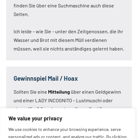
finden Sie über eine Suchmaschine auch diese
Seiten.
Ich leide – wie Sie – unter den Zeitgenossen, die ihr
Wasser und Brot mit diesem Müll verdienen
müssen, weil sie nichts anständiges gelernt haben.
Gewinnspiel Mail / Hoax
Sollten Sie eine
Mitteilung
über einen Geldgewinn
und einer LADY INCOGNITO – Lustmuschi oder
einem 15 x 3,3 cm Loveclone Super Real Dong –
oder was immer den Kameraden noch einfällt –
We value your privacy
bekommen haben:
Die Mail ist nicht von mir!
Die
We use cookies to enhance your browsing experience, serve
Mail ist eine Fälschung.
personalized ads or content, and analyze our traffic. By clicking