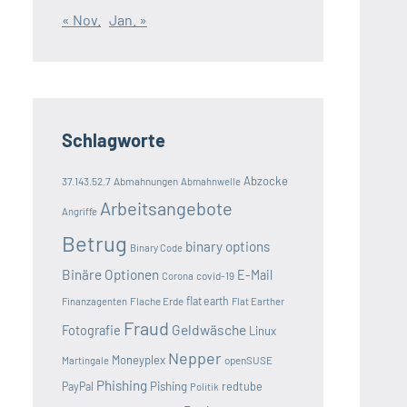
« Nov.
Jan. »
Schlagworte
Abzocke
37.143.52.7
Abmahnungen
Abmahnwelle
Arbeitsangebote
Angriffe
Betrug
binary options
Binary Code
Binäre Optionen
E-Mail
covid-19
Corona
Flache Erde
flat earth
Finanzagenten
Flat Earther
Fraud
Geldwäsche
Fotografie
Linux
Nepper
Moneyplex
openSUSE
Martingale
Phishing
Pishing
redtube
PayPal
Politik