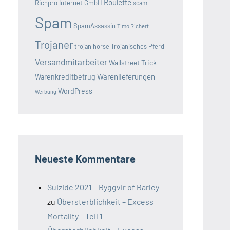
Roulette
Richpro Internet GmbH
scam
Spam
SpamAssassin
Timo Richert
Trojaner
trojan horse
Trojanisches Pferd
Versandmitarbeiter
Wallstreet Trick
Warenlieferungen
Warenkreditbetrug
WordPress
Werbung
Neueste Kommentare
Suizide 2021 – Byggvir of Barley
zu
Übersterblichkeit – Excess
Mortality – Teil 1