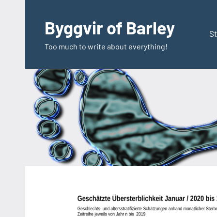
Zum
Inhalt
Byggvir of Barley
springen
St
Too much to write about everything!