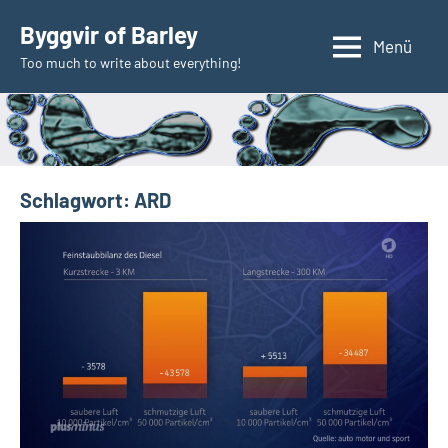
Zum
Byggvir of Barley
Inhalt
Menü
Too much to write about everything!
springen
Schlagwort:
ARD