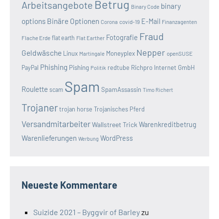
Betrug
Arbeitsangebote
binary
Binary Code
options
Binäre Optionen
E-Mail
covid-19
Corona
Finanzagenten
Fraud
Fotografie
Flache Erde
flat earth
Flat Earther
Nepper
Geldwäsche
Linux
Moneyplex
openSUSE
Martingale
Phishing
Pishing
redtube
Richpro Internet GmbH
PayPal
Politik
Spam
Roulette
SpamAssassin
scam
Timo Richert
Trojaner
trojan horse
Trojanisches Pferd
Versandmitarbeiter
Wallstreet Trick
Warenkreditbetrug
Warenlieferungen
WordPress
Werbung
Neueste Kommentare
Suizide 2021 – Byggvir of Barley
zu