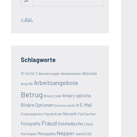
« Apr.
Schlagworte
Abzocke
37.143.52.7
Abmahnungen
Abmahnwelle
Arbeitsangebote
Angriffe
Betrug
binary options
Binary Code
Binäre Optionen
E-Mail
covid-19
Corona
Flache Erde
flat earth
Finanzagenten
Flat Earther
Fraud
Geldwäsche
Fotografie
Linux
Nepper
Moneyplex
openSUSE
Martingale