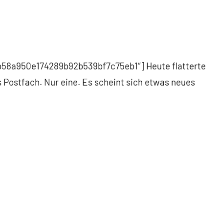
7b58a950e174289b92b539bf7c75eb1″] Heute flatterte
s Postfach. Nur eine. Es scheint sich etwas neues