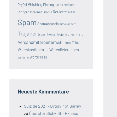
Phishing
Pishing
redtube
PayPal
Politik
Roulette
Richpro Internet GmbH
scam
Spam
SpamAssassin
Timo Richert
Trojaner
trojan horse
Trojanisches Pferd
Versandmitarbeiter
Wallstreet Trick
Warenlieferungen
Warenkreditbetrug
WordPress
Werbung
Neueste Kommentare
Suizide 2021 – Byggvir of Barley
zu
Übersterblichkeit – Excess