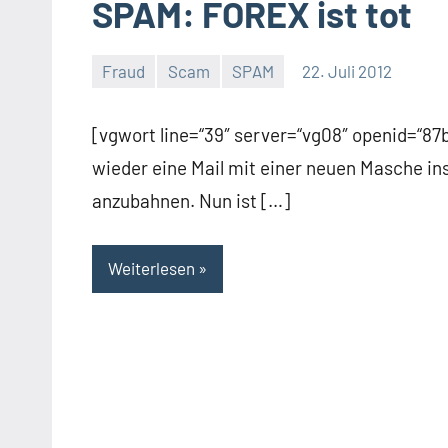
SPAM: FOREX ist tot
Fraud
Scam
SPAM
22. Juli 2012
Thomas
[vgwort line=“39″ server=“vg08″ openid=“8
wieder eine Mail mit einer neuen Masche in
anzubahnen. Nun ist […]
Weiterlesen