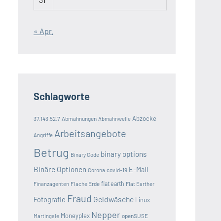
« Apr.
Schlagworte
Abzocke
37.143.52.7
Abmahnungen
Abmahnwelle
Arbeitsangebote
Angriffe
Betrug
binary options
Binary Code
Binäre Optionen
E-Mail
covid-19
Corona
Flache Erde
flat earth
Finanzagenten
Flat Earther
Fraud
Geldwäsche
Fotografie
Linux
Nepper
Moneyplex
openSUSE
Martingale