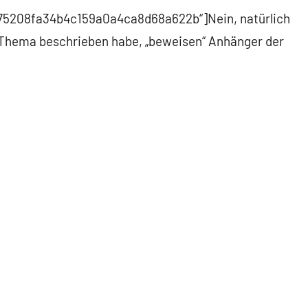
5675208fa34b4c159a0a4ca8d68a622b“]Nein, natürlich
zu Thema beschrieben habe, „beweisen“ Anhänger der