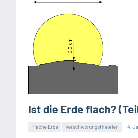
Ist die Erde flach? (Tei
Flache Erde
Verschwörungstheorien
4. J
Thomas
2