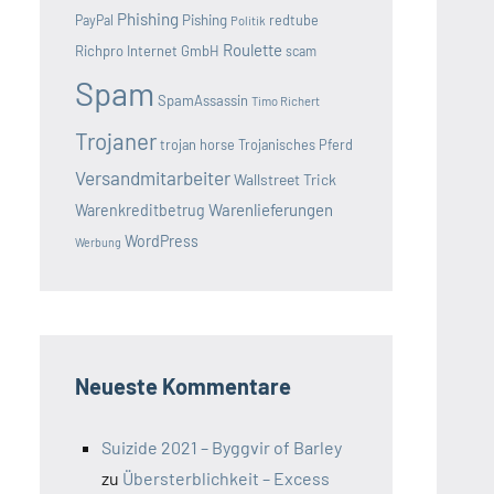
Phishing
Pishing
redtube
PayPal
Politik
Roulette
Richpro Internet GmbH
scam
Spam
SpamAssassin
Timo Richert
Trojaner
trojan horse
Trojanisches Pferd
Versandmitarbeiter
Wallstreet Trick
Warenlieferungen
Warenkreditbetrug
WordPress
Werbung
Neueste Kommentare
Suizide 2021 – Byggvir of Barley
zu
Übersterblichkeit – Excess