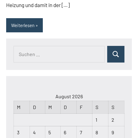
Heizung und damit in der […]
Weiterlesen
Suchen
Suchen
nach:
August 2026
M
D
M
D
F
S
S
1
2
3
4
5
6
7
8
9