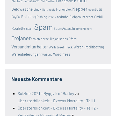
Fraud
Fotografie
Flache Erde
flat earth
Flat Earther
Nepper
Geldwäsche
Linux
Moneyplex
openSUSE
Martingale
Phishing
Pishing
redtube
Richpro Internet GmbH
PayPal
Politik
Spam
Roulette
SpamAssassin
scam
Timo Richert
Trojaner
trojan horse
Trojanisches Pferd
Versandmitarbeiter
Wallstreet Trick
Warenkreditbetrug
Warenlieferungen
WordPress
Werbung
Neueste Kommentare
Suizide 2021 – Byggvir of Barley
zu
Übersterblichkeit – Excess Mortality – Teil 1
Übersterblichkeit – Excess Mortality – Teil 2 –
Zeitreihen – Byggvir of Barley
zu