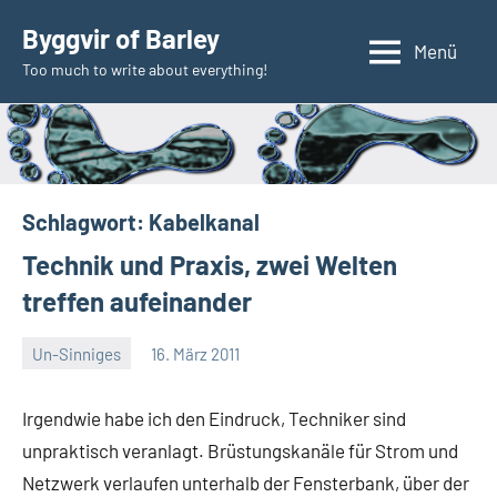
Zum
Byggvir of Barley
Inhalt
Menü
Too much to write about everything!
springen
Schlagwort:
Kabelkanal
Technik und Praxis, zwei Welten
treffen aufeinander
Un-Sinniges
16. März 2011
Thomas
Irgendwie habe ich den Eindruck, Techniker sind
unpraktisch veranlagt. Brüstungskanäle für Strom und
Netzwerk verlaufen unterhalb der Fensterbank, über der