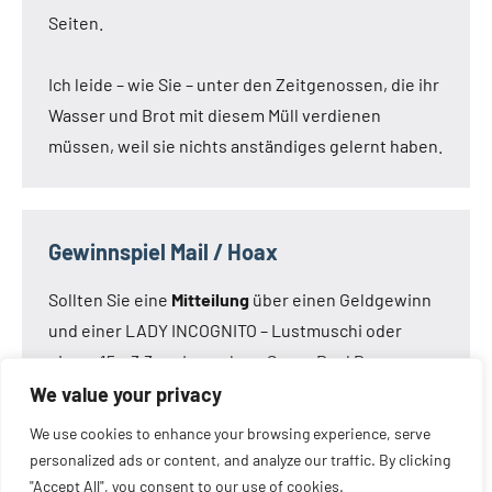
Seiten.
Ich leide – wie Sie – unter den Zeitgenossen, die ihr
Wasser und Brot mit diesem Müll verdienen
müssen, weil sie nichts anständiges gelernt haben.
Gewinnspiel Mail / Hoax
Sollten Sie eine
Mitteilung
über einen Geldgewinn
und einer LADY INCOGNITO – Lustmuschi oder
einem 15 x 3,3 cm Loveclone Super Real Dong –
oder was immer den Kameraden noch einfällt –
We value your privacy
bekommen haben:
Die Mail ist nicht von mir!
Die
We use cookies to enhance your browsing experience, serve
Mail ist eine Fälschung.
personalized ads or content, and analyze our traffic. By clicking
"Accept All", you consent to our use of cookies.