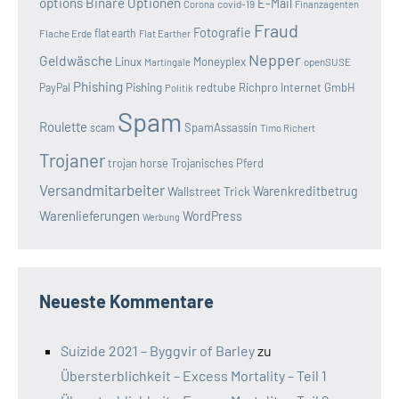
options
Binäre Optionen
E-Mail
covid-19
Corona
Finanzagenten
Fraud
Fotografie
Flache Erde
flat earth
Flat Earther
Nepper
Geldwäsche
Linux
Moneyplex
openSUSE
Martingale
Phishing
Pishing
redtube
Richpro Internet GmbH
PayPal
Politik
Spam
Roulette
SpamAssassin
scam
Timo Richert
Trojaner
trojan horse
Trojanisches Pferd
Versandmitarbeiter
Wallstreet Trick
Warenkreditbetrug
Warenlieferungen
WordPress
Werbung
Neueste Kommentare
Suizide 2021 – Byggvir of Barley
zu
Übersterblichkeit – Excess Mortality – Teil 1