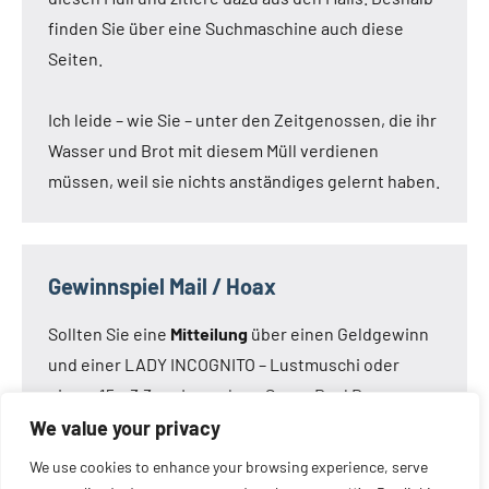
finden Sie über eine Suchmaschine auch diese
Seiten.
Ich leide – wie Sie – unter den Zeitgenossen, die ihr
Wasser und Brot mit diesem Müll verdienen
müssen, weil sie nichts anständiges gelernt haben.
Gewinnspiel Mail / Hoax
Sollten Sie eine
Mitteilung
über einen Geldgewinn
und einer LADY INCOGNITO – Lustmuschi oder
einem 15 x 3,3 cm Loveclone Super Real Dong –
oder was immer den Kameraden noch einfällt –
We value your privacy
bekommen haben:
Die Mail ist nicht von mir!
Die
We use cookies to enhance your browsing experience, serve
Mail ist eine Fälschung.