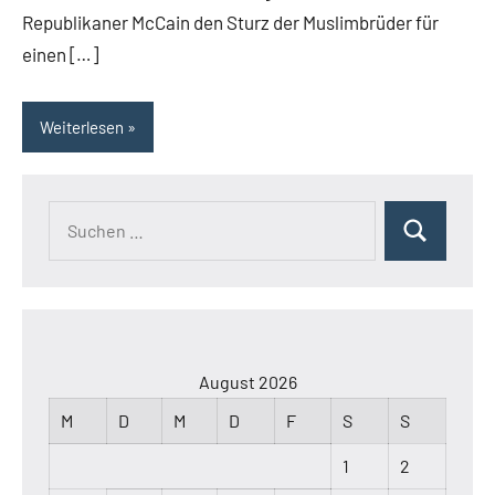
Republikaner McCain den Sturz der Muslimbrüder für
einen […]
Weiterlesen
Suchen
Suchen
nach:
August 2026
M
D
M
D
F
S
S
1
2