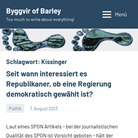
Zum
Byggvir of Barley
Inhalt
Menü
Too much to write about everything!
springen
Schlagwort:
Kissinger
Seit wann interessiert es
Republikaner, ob eine Regierung
demokratisch gewählt ist?
Politik
7. August 2013
Thomas
Laut eines SPON Artikels – bei der journalistischen
Qualität des SPON ist Vorsicht geboten – hält der