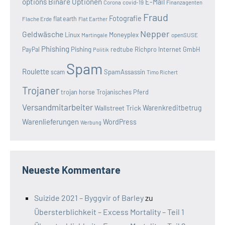
options
Binäre Optionen
E-Mail
covid-19
Corona
Finanzagenten
Fraud
Fotografie
Flache Erde
flat earth
Flat Earther
Nepper
Geldwäsche
Linux
Moneyplex
openSUSE
Martingale
Phishing
Pishing
redtube
Richpro Internet GmbH
PayPal
Politik
Spam
Roulette
SpamAssassin
scam
Timo Richert
Trojaner
trojan horse
Trojanisches Pferd
Versandmitarbeiter
Wallstreet Trick
Warenkreditbetrug
Warenlieferungen
WordPress
Werbung
Neueste Kommentare
Suizide 2021 – Byggvir of Barley
zu
Übersterblichkeit – Excess Mortality – Teil 1