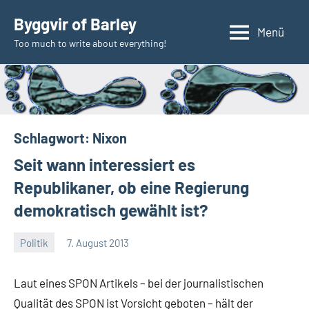
Zum
Byggvir of Barley
Inhalt
Menü
Too much to write about everything!
springen
Schlagwort:
Nixon
Seit wann interessiert es
Republikaner, ob eine Regierung
demokratisch gewählt ist?
Politik
7. August 2013
Thomas
Laut eines SPON Artikels – bei der journalistischen
Qualität des SPON ist Vorsicht geboten – hält der