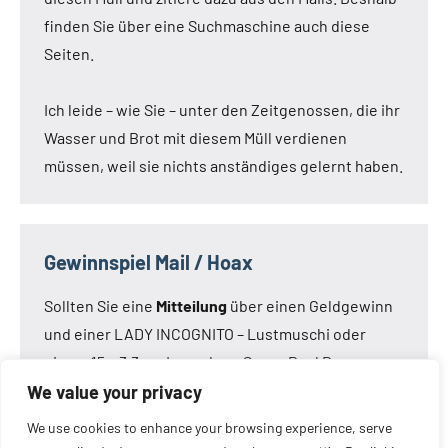
finden Sie über eine Suchmaschine auch diese
Seiten.
Ich leide – wie Sie – unter den Zeitgenossen, die ihr
Wasser und Brot mit diesem Müll verdienen
müssen, weil sie nichts anständiges gelernt haben.
Gewinnspiel Mail / Hoax
Sollten Sie eine
Mitteilung
über einen Geldgewinn
und einer LADY INCOGNITO – Lustmuschi oder
einem 15 x 3,3 cm Loveclone Super Real Dong –
oder was immer den Kameraden noch einfällt –
We value your privacy
bekommen haben:
Die Mail ist nicht von mir!
Die
We use cookies to enhance your browsing experience, serve
Mail ist eine Fälschung.