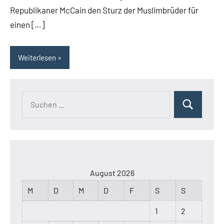
Republikaner McCain den Sturz der Muslimbrüder für
einen […]
Weiterlesen
Suchen
Suchen
nach:
August 2026
M
D
M
D
F
S
S
1
2