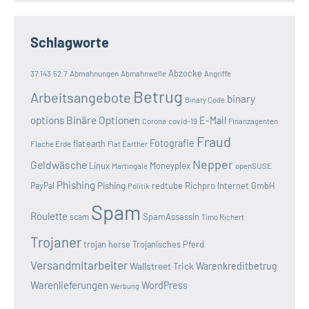
Schlagworte
Abzocke
37.143.52.7
Abmahnungen
Abmahnwelle
Angriffe
Betrug
Arbeitsangebote
binary
Binary Code
options
Binäre Optionen
E-Mail
covid-19
Corona
Finanzagenten
Fraud
Fotografie
Flache Erde
flat earth
Flat Earther
Nepper
Geldwäsche
Linux
Moneyplex
openSUSE
Martingale
Phishing
Pishing
redtube
Richpro Internet GmbH
PayPal
Politik
Spam
Roulette
SpamAssassin
scam
Timo Richert
Trojaner
trojan horse
Trojanisches Pferd
Versandmitarbeiter
Wallstreet Trick
Warenkreditbetrug
Warenlieferungen
WordPress
Werbung