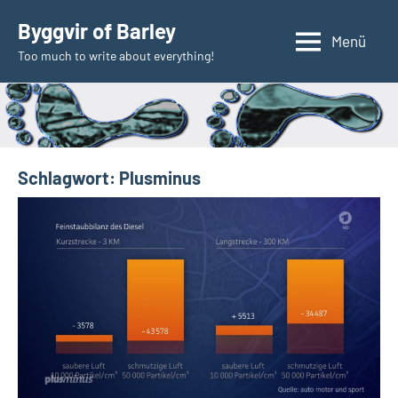
Zum
Byggvir of Barley
Inhalt
Menü
Too much to write about everything!
springen
Schlagwort:
Plusminus