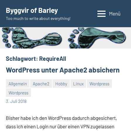
Zum
Byggvir of Barley
Inhalt
Menü
Too much to write about everything!
springen
Schlagwort:
RequireAll
WordPress unter Apache2 absichern
Allgemein
Apache2
Hobby
Linux
Wordpress
Wordpress
Thomas
3. Juli 2018
Bisher habe ich den WordPress dadurch abgesichert,
dass ich einen Login nur über einen VPN zugelassen