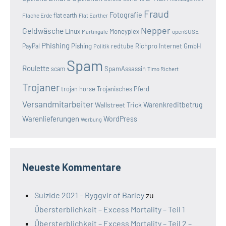
Fraud
Fotografie
Flache Erde
flat earth
Flat Earther
Nepper
Geldwäsche
Linux
Moneyplex
openSUSE
Martingale
Phishing
Pishing
redtube
Richpro Internet GmbH
PayPal
Politik
Spam
Roulette
SpamAssassin
scam
Timo Richert
Trojaner
trojan horse
Trojanisches Pferd
Versandmitarbeiter
Wallstreet Trick
Warenkreditbetrug
Warenlieferungen
WordPress
Werbung
Neueste Kommentare
Suizide 2021 – Byggvir of Barley
zu
Übersterblichkeit – Excess Mortality – Teil 1
Übersterblichkeit – Excess Mortality – Teil 2 –