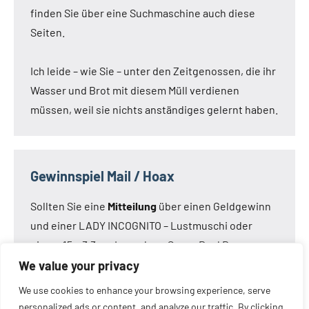
finden Sie über eine Suchmaschine auch diese
Seiten.
Ich leide – wie Sie – unter den Zeitgenossen, die ihr
Wasser und Brot mit diesem Müll verdienen
müssen, weil sie nichts anständiges gelernt haben.
Gewinnspiel Mail / Hoax
Sollten Sie eine
Mitteilung
über einen Geldgewinn
und einer LADY INCOGNITO – Lustmuschi oder
einem 15 x 3,3 cm Loveclone Super Real Dong –
oder was immer den Kameraden noch einfällt –
We value your privacy
bekommen haben:
Die Mail ist nicht von mir!
Die
We use cookies to enhance your browsing experience, serve
Mail ist eine Fälschung.
personalized ads or content, and analyze our traffic. By clicking