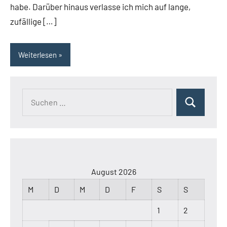
habe. Darüber hinaus verlasse ich mich auf lange,
zufällige […]
Weiterlesen
Suchen
Suchen
nach:
August 2026
M
D
M
D
F
S
S
1
2