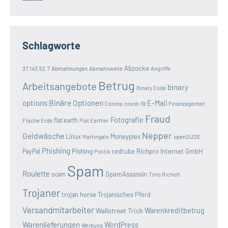
Schlagworte
Abzocke
37.143.52.7
Abmahnungen
Abmahnwelle
Angriffe
Betrug
Arbeitsangebote
binary
Binary Code
options
Binäre Optionen
E-Mail
covid-19
Corona
Finanzagenten
Fraud
Fotografie
Flache Erde
flat earth
Flat Earther
Nepper
Geldwäsche
Linux
Moneyplex
openSUSE
Martingale
Phishing
Pishing
redtube
Richpro Internet GmbH
PayPal
Politik
Spam
Roulette
SpamAssassin
scam
Timo Richert
Trojaner
trojan horse
Trojanisches Pferd
Versandmitarbeiter
Wallstreet Trick
Warenkreditbetrug
Warenlieferungen
WordPress
Werbung