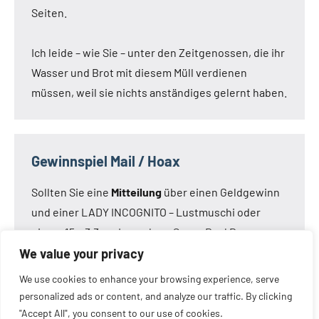
Seiten.
Ich leide – wie Sie – unter den Zeitgenossen, die ihr
Wasser und Brot mit diesem Müll verdienen
müssen, weil sie nichts anständiges gelernt haben.
Gewinnspiel Mail / Hoax
Sollten Sie eine
Mitteilung
über einen Geldgewinn
und einer LADY INCOGNITO – Lustmuschi oder
einem 15 x 3,3 cm Loveclone Super Real Dong –
oder was immer den Kameraden noch einfällt –
We value your privacy
bekommen haben:
Die Mail ist nicht von mir!
Die
We use cookies to enhance your browsing experience, serve
Mail ist eine Fälschung.
personalized ads or content, and analyze our traffic. By clicking
"Accept All", you consent to our use of cookies.