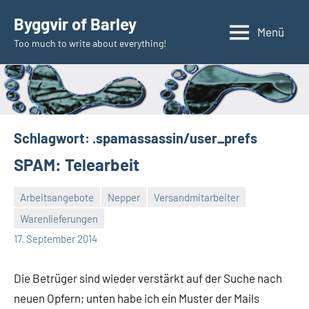
Zum
Byggvir of Barley
Inhalt
Menü
Too much to write about everything!
springen
Schlagwort:
.spamassassin/user_prefs
SPAM: Telearbeit
Arbeitsangebote
Nepper
Versandmitarbeiter
Warenlieferungen
Thomas
17. September 2014
Die Betrüger sind wieder verstärkt auf der Suche nach
neuen Opfern; unten habe ich ein Muster der Mails