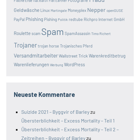
Fotografie
Flache Erde
flat earth
Flat Earther
Nepper
Geldwäsche
Linux
Moneyplex
openSUSE
Martingale
Phishing
Pishing
redtube
Richpro Internet GmbH
PayPal
Politik
Spam
Roulette
SpamAssassin
scam
Timo Richert
Trojaner
trojan horse
Trojanisches Pferd
Versandmitarbeiter
Wallstreet Trick
Warenkreditbetrug
Warenlieferungen
WordPress
Werbung
Neueste Kommentare
Suizide 2021 – Byggvir of Barley
zu
Übersterblichkeit – Excess Mortality – Teil 1
Übersterblichkeit – Excess Mortality – Teil 2 –
Zeitreihen – Byggvir of Barley
zu