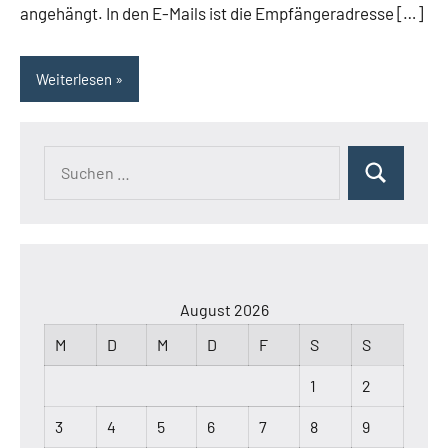
angehängt. In den E-Mails ist die Empfängeradresse […]
Weiterlesen
Suchen
Suchen
nach:
August 2026
M
D
M
D
F
S
S
1
2
3
4
5
6
7
8
9