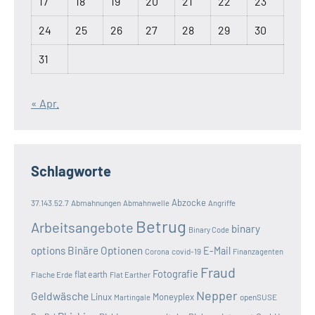
17
18
19
20
21
22
23
24
25
26
27
28
29
30
31
« Apr.
Schlagworte
Abzocke
37.143.52.7
Abmahnungen
Abmahnwelle
Angriffe
Betrug
Arbeitsangebote
binary
Binary Code
options
Binäre Optionen
E-Mail
covid-19
Corona
Finanzagenten
Fraud
Fotografie
Flache Erde
flat earth
Flat Earther
Nepper
Geldwäsche
Linux
Moneyplex
openSUSE
Martingale