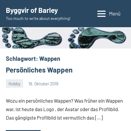
Zum
Byggvir of Barley
Inhalt
Menü
Too much to write about everything!
springen
Schlagwort:
Wappen
Persönliches Wappen
Hobby
19. Oktober 2019
Thomas
Wozu ein persönliches Wappen? Was früher ein Wappen
war, ist heute das Logo , der Avatar oder das Profilbild.
Das gängigste Profilbild ist vermutlich das […]