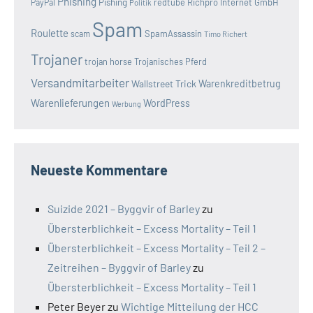
Phishing
Pishing
redtube
Richpro Internet GmbH
PayPal
Politik
Spam
Roulette
SpamAssassin
scam
Timo Richert
Trojaner
trojan horse
Trojanisches Pferd
Versandmitarbeiter
Wallstreet Trick
Warenkreditbetrug
Warenlieferungen
WordPress
Werbung
Neueste Kommentare
Suizide 2021 – Byggvir of Barley
zu
Übersterblichkeit – Excess Mortality – Teil 1
Übersterblichkeit – Excess Mortality – Teil 2 –
Zeitreihen – Byggvir of Barley
zu
Übersterblichkeit – Excess Mortality – Teil 1
Peter Beyer
zu
Wichtige Mitteilung der HCC