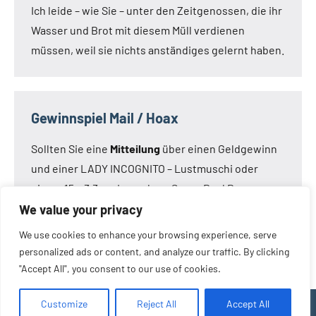
Ich leide – wie Sie – unter den Zeitgenossen, die ihr
Wasser und Brot mit diesem Müll verdienen
müssen, weil sie nichts anständiges gelernt haben.
Gewinnspiel Mail / Hoax
Sollten Sie eine
Mitteilung
über einen Geldgewinn
und einer LADY INCOGNITO – Lustmuschi oder
einem 15 x 3,3 cm Loveclone Super Real Dong –
oder was immer den Kameraden noch einfällt –
We value your privacy
bekommen haben:
Die Mail ist nicht von mir!
Die
We use cookies to enhance your browsing experience, serve
Mail ist eine Fälschung.
personalized ads or content, and analyze our traffic. By clicking
"Accept All", you consent to our use of cookies.
Customize
Reject All
Accept All
WordPress-Theme: Occasio von ThemeZee.