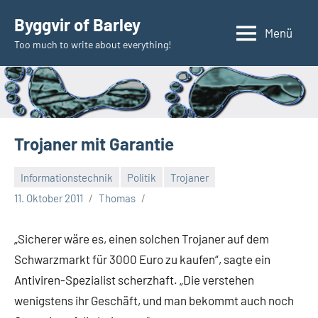
Zum
Byggvir of Barley
Inhalt
Menü
Too much to write about everything!
springen
Trojaner mit Garantie
Informationstechnik
Politik
Trojaner
11. Oktober 2011
Thomas
„Sicherer wäre es, einen solchen Trojaner auf dem
Schwarzmarkt für 3000 Euro zu kaufen“, sagte ein
Antiviren-Spezialist scherzhaft. „Die verstehen
wenigstens ihr Geschäft, und man bekommt auch noch