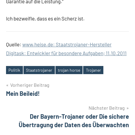
Garantie auf die Leistung.“
Ich bezweifle, dass es ein Scherz ist.
Quelle:
www.heise.de: Staatstrojaner-Hersteller
Digitask: Entwickler für besondere Aufgaben; 11.10.2011
Politik
Staatstrojaner
trojan horse
Trojaner
Schlagwörter
Beitragsnavigation
Vorheriger Beitrag
Mein Beileid!
Nächster Beitrag
Der Bayern-Trojaner oder Die sichere
Übertragung der Daten des Überwachten