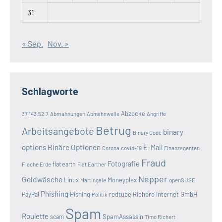
31
« Sep.
Nov. »
Schlagworte
Abzocke
37.143.52.7
Abmahnungen
Abmahnwelle
Angriffe
Betrug
Arbeitsangebote
binary
Binary Code
options
Binäre Optionen
E-Mail
covid-19
Corona
Finanzagenten
Fraud
Fotografie
Flache Erde
flat earth
Flat Earther
Nepper
Geldwäsche
Linux
Moneyplex
openSUSE
Martingale
Phishing
Pishing
redtube
Richpro Internet GmbH
PayPal
Politik
Spam
Roulette
SpamAssassin
scam
Timo Richert