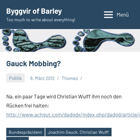
Zum
Byggvir of Barley
Inhalt
Menü
Too much to write about everything!
springen
Gauck Mobbing?
Politik
6. März 2012
Thomas
Na, ein paar Tage wird Christian Wulff ihm noch den
Rücken frei halten:
http://www.achgut.com/dadgdx/index.php/dadgd/articl
Bundespräsident
Joachim Gauck. Christian Wulff