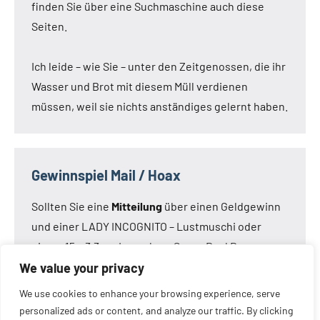
finden Sie über eine Suchmaschine auch diese
Seiten.
Ich leide – wie Sie – unter den Zeitgenossen, die ihr
Wasser und Brot mit diesem Müll verdienen
müssen, weil sie nichts anständiges gelernt haben.
Gewinnspiel Mail / Hoax
Sollten Sie eine
Mitteilung
über einen Geldgewinn
und einer LADY INCOGNITO – Lustmuschi oder
einem 15 x 3,3 cm Loveclone Super Real Dong –
oder was immer den Kameraden noch einfällt –
We value your privacy
bekommen haben:
Die Mail ist nicht von mir!
Die
We use cookies to enhance your browsing experience, serve
Mail ist eine Fälschung.
personalized ads or content, and analyze our traffic. By clicking