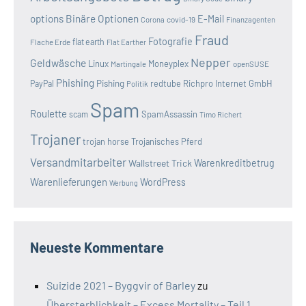
options
Binäre Optionen
E-Mail
covid-19
Corona
Finanzagenten
Fraud
Fotografie
Flache Erde
flat earth
Flat Earther
Nepper
Geldwäsche
Linux
Moneyplex
openSUSE
Martingale
Phishing
Pishing
redtube
Richpro Internet GmbH
PayPal
Politik
Spam
Roulette
SpamAssassin
scam
Timo Richert
Trojaner
trojan horse
Trojanisches Pferd
Versandmitarbeiter
Wallstreet Trick
Warenkreditbetrug
Warenlieferungen
WordPress
Werbung
Neueste Kommentare
Suizide 2021 – Byggvir of Barley
zu
Übersterblichkeit – Excess Mortality – Teil 1