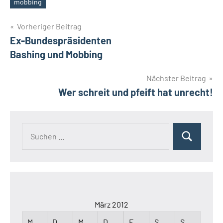
Schlagwörter
mobbing
Beitragsnavigation
Vorheriger Beitrag
Ex-Bundespräsidenten
Bashing und Mobbing
Nächster Beitrag
Wer schreit und pfeift hat unrecht!
Suchen
Suchen
nach:
März 2012
M
D
M
D
F
S
S