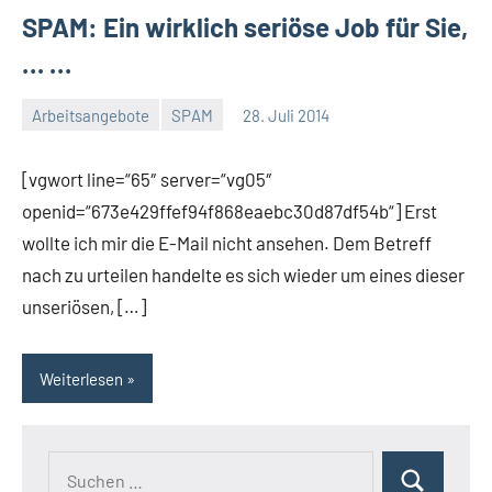
SPAM: Ein wirklich seriöse Job für Sie,
… …
Arbeitsangebote
SPAM
28. Juli 2014
Thomas
Ein
Kommentar
[vgwort line=“65″ server=“vg05″
openid=“673e429ffef94f868eaebc30d87df54b“] Erst
wollte ich mir die E-Mail nicht ansehen. Dem Betreff
nach zu urteilen handelte es sich wieder um eines dieser
unseriösen, […]
Weiterlesen
Suchen