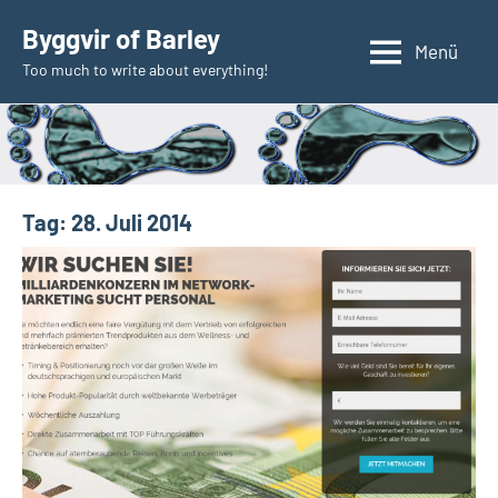
Zum
Byggvir of Barley
Inhalt
Menü
Too much to write about everything!
springen
Tag:
28. Juli 2014