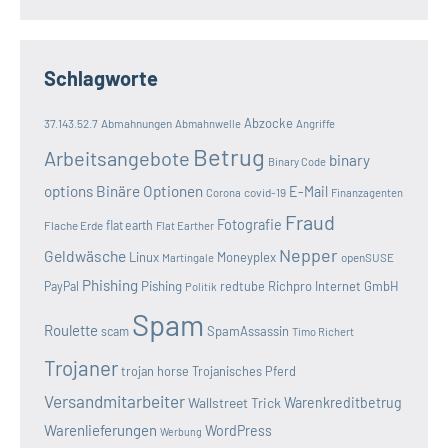
Schlagworte
Abzocke
37.143.52.7
Abmahnungen
Abmahnwelle
Angriffe
Betrug
Arbeitsangebote
binary
Binary Code
options
Binäre Optionen
E-Mail
covid-19
Corona
Finanzagenten
Fraud
Fotografie
Flache Erde
flat earth
Flat Earther
Nepper
Geldwäsche
Linux
Moneyplex
openSUSE
Martingale
Phishing
Pishing
redtube
Richpro Internet GmbH
PayPal
Politik
Spam
Roulette
SpamAssassin
scam
Timo Richert
Trojaner
trojan horse
Trojanisches Pferd
Versandmitarbeiter
Wallstreet Trick
Warenkreditbetrug
Warenlieferungen
WordPress
Werbung