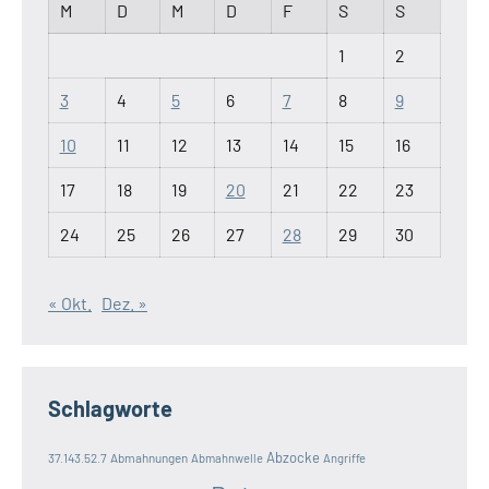
M
D
M
D
F
S
S
1
2
3
4
5
6
7
8
9
10
11
12
13
14
15
16
17
18
19
20
21
22
23
24
25
26
27
28
29
30
« Okt.
Dez. »
Schlagworte
Abzocke
37.143.52.7
Abmahnungen
Abmahnwelle
Angriffe