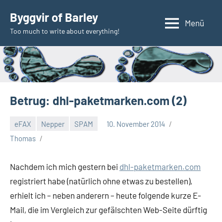
Zum
Byggvir of Barley
Inhalt
Menü
Too much to write about everything!
springen
Betrug: dhl-paketmarken.com (2)
eFAX
Nepper
SPAM
10. November 2014
Thomas
Nachdem ich mich gestern bei
dhl-paketmarken.com
registriert habe (natürlich ohne etwas zu bestellen),
erhielt ich – neben anderern – heute folgende kurze E-
Mail, die im Vergleich zur gefälschten Web-Seite dürftig