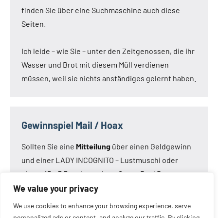
finden Sie über eine Suchmaschine auch diese
Seiten.
Ich leide – wie Sie – unter den Zeitgenossen, die ihr
Wasser und Brot mit diesem Müll verdienen
müssen, weil sie nichts anständiges gelernt haben.
Gewinnspiel Mail / Hoax
Sollten Sie eine
Mitteilung
über einen Geldgewinn
und einer LADY INCOGNITO – Lustmuschi oder
einem 15 x 3,3 cm Loveclone Super Real Dong –
oder was immer den Kameraden noch einfällt –
We value your privacy
bekommen haben:
Die Mail ist nicht von mir!
Die
We use cookies to enhance your browsing experience, serve
Mail ist eine Fälschung.
personalized ads or content, and analyze our traffic. By clicking