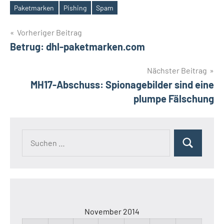
Schlagwörter
Paketmarken
Pishing
Spam
Beitragsnavigation
Vorheriger Beitrag
Betrug: dhl-paketmarken.com
Nächster Beitrag
MH17-Abschuss: Spionagebilder sind eine
plumpe Fälschung
Suchen
Suchen
nach:
November 2014