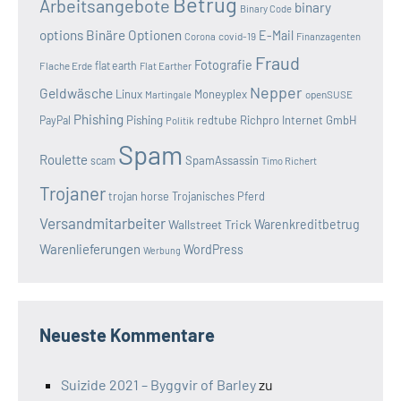
Betrug
Arbeitsangebote
binary
Binary Code
options
Binäre Optionen
E-Mail
covid-19
Corona
Finanzagenten
Fraud
Fotografie
Flache Erde
flat earth
Flat Earther
Nepper
Geldwäsche
Linux
Moneyplex
openSUSE
Martingale
Phishing
Pishing
redtube
Richpro Internet GmbH
PayPal
Politik
Spam
Roulette
SpamAssassin
scam
Timo Richert
Trojaner
trojan horse
Trojanisches Pferd
Versandmitarbeiter
Wallstreet Trick
Warenkreditbetrug
Warenlieferungen
WordPress
Werbung
Neueste Kommentare
Suizide 2021 – Byggvir of Barley
zu