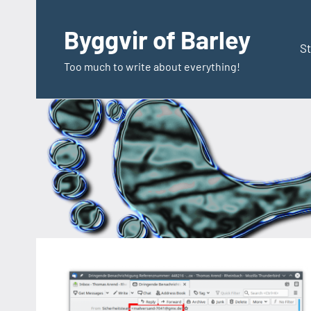
Zum
Inhalt
Byggvir of Barley
springen
St
Too much to write about everything!