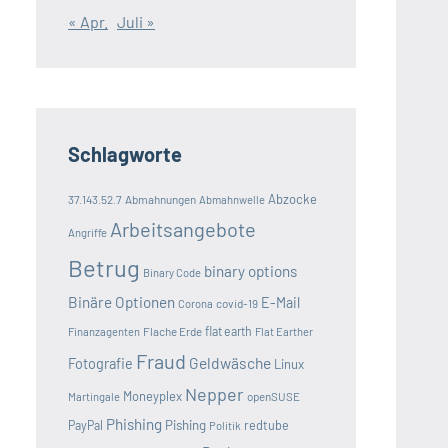
« Apr.
Juli »
Schlagworte
Abzocke
37.143.52.7
Abmahnungen
Abmahnwelle
Arbeitsangebote
Angriffe
Betrug
binary options
Binary Code
Binäre Optionen
E-Mail
covid-19
Corona
Flache Erde
flat earth
Finanzagenten
Flat Earther
Fraud
Geldwäsche
Fotografie
Linux
Nepper
Moneyplex
openSUSE
Martingale
Phishing
Pishing
redtube
PayPal
Politik