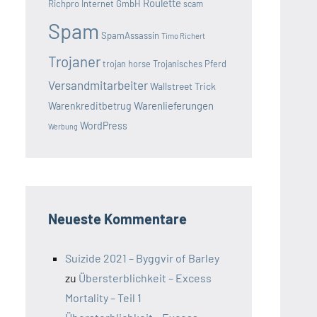
Roulette
Richpro Internet GmbH
scam
Spam
SpamAssassin
Timo Richert
Trojaner
trojan horse
Trojanisches Pferd
Versandmitarbeiter
Wallstreet Trick
Warenlieferungen
Warenkreditbetrug
WordPress
Werbung
Neueste Kommentare
Suizide 2021 – Byggvir of Barley
zu
Übersterblichkeit – Excess
Mortality – Teil 1