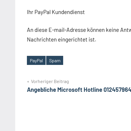
Ihr PayPal Kundendienst
An diese E-mail-Adresse können keine Antw
Nachrichten eingerichtet ist.
PayPal
Spam
Schlagwörter
Beitragsnavigation
Vorheriger Beitrag
Angebliche Microsoft Hotline 01245796