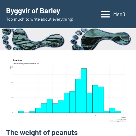
Zum
Byggvir of Barley
Inhalt
Menü
Too much to write about everything!
springen
The weight of peanuts