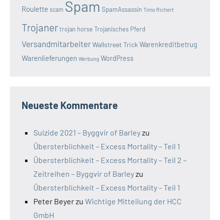
Spam
Roulette
SpamAssassin
scam
Timo Richert
Trojaner
trojan horse
Trojanisches Pferd
Versandmitarbeiter
Wallstreet Trick
Warenkreditbetrug
Warenlieferungen
WordPress
Werbung
Neueste Kommentare
Suizide 2021 – Byggvir of Barley
zu
Übersterblichkeit – Excess Mortality – Teil 1
Übersterblichkeit – Excess Mortality – Teil 2 –
Zeitreihen – Byggvir of Barley
zu
Übersterblichkeit – Excess Mortality – Teil 1
Peter Beyer
zu
Wichtige Mitteilung der HCC
GmbH