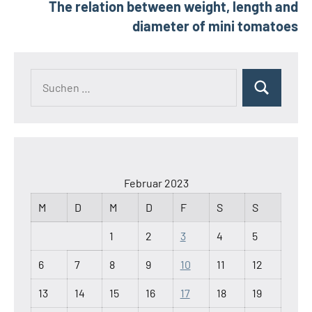
The relation between weight, length and
diameter of mini tomatoes
Suchen
Suchen
nach:
Februar 2023
M
D
M
D
F
S
S
1
2
3
4
5
6
7
8
9
10
11
12
13
14
15
16
17
18
19