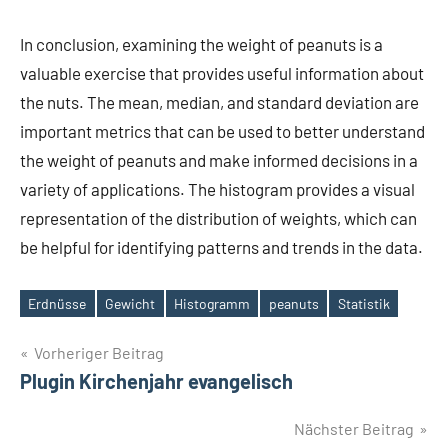
In conclusion, examining the weight of peanuts is a
valuable exercise that provides useful information about
the nuts. The mean, median, and standard deviation are
important metrics that can be used to better understand
the weight of peanuts and make informed decisions in a
variety of applications. The histogram provides a visual
representation of the distribution of weights, which can
be helpful for identifying patterns and trends in the data.
Erdnüsse
Gewicht
Histogramm
peanuts
Statistik
Schlagwörter
Beitragsnavigation
Vorheriger Beitrag
Plugin Kirchenjahr evangelisch
Nächster Beitrag