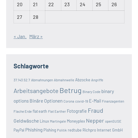
20
21
22
23
24
25
26
27
28
« Jan.
März »
Schlagworte
Abzocke
37.143.52.7
Abmahnungen
Abmahnwelle
Angriffe
Betrug
Arbeitsangebote
binary
Binary Code
options
Binäre Optionen
E-Mail
covid-19
Corona
Finanzagenten
Fraud
Fotografie
Flache Erde
flat earth
Flat Earther
Nepper
Geldwäsche
Linux
Moneyplex
openSUSE
Martingale
Phishing
Pishing
redtube
Richpro Internet GmbH
PayPal
Politik