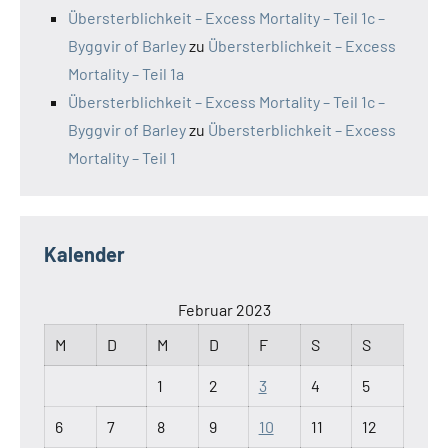
Übersterblichkeit – Excess Mortality – Teil 1c –
Byggvir of Barley
zu
Übersterblichkeit – Excess
Mortality – Teil 1a
Übersterblichkeit – Excess Mortality – Teil 1c –
Byggvir of Barley
zu
Übersterblichkeit – Excess
Mortality – Teil 1
Kalender
Februar 2023
M
D
M
D
F
S
S
1
2
3
4
5
6
7
8
9
10
11
12