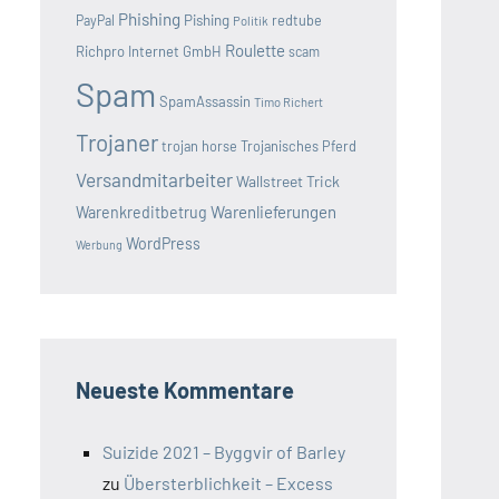
Phishing
Pishing
redtube
PayPal
Politik
Roulette
Richpro Internet GmbH
scam
Spam
SpamAssassin
Timo Richert
Trojaner
trojan horse
Trojanisches Pferd
Versandmitarbeiter
Wallstreet Trick
Warenlieferungen
Warenkreditbetrug
WordPress
Werbung
Neueste Kommentare
Suizide 2021 – Byggvir of Barley
zu
Übersterblichkeit – Excess