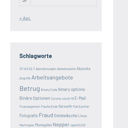
« Apr.
Schlagworte
Abzocke
37.143.52.7
Abmahnungen
Abmahnwelle
Arbeitsangebote
Angriffe
Betrug
binary options
Binary Code
Binäre Optionen
E-Mail
covid-19
Corona
Flache Erde
flat earth
Finanzagenten
Flat Earther
Fraud
Geldwäsche
Fotografie
Linux
Nepper
Moneyplex
openSUSE
Martingale