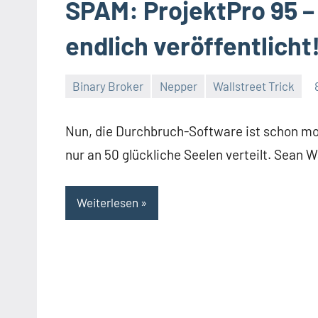
SPAM: ProjektPro 95 
endlich veröffentlicht
Binary Broker
Nepper
Wallstreet Trick
Thomas
Ein
Kommentar
Nun, die Durchbruch-Software ist schon mon
nur an 50 glückliche Seelen verteilt. Sean 
Weiterlesen