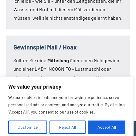
Ich leide – wie Sie – unter den Zeitgenossen, die ihr
Wasser und Brot mit diesem Müll verdienen
müssen, weil sie nichts anständiges gelernt haben.
Gewinnspiel Mail / Hoax
Sollten Sie eine
Mitteilung
über einen Geldgewinn
und einer LADY INCOGNITO – Lustmuschi oder
einem 15 x 3,3 cm Loveclone Super Real Dong –
oder was immer den Kameraden noch einfällt –
We value your privacy
bekommen haben:
Die Mail ist nicht von mir!
Die
We use cookies to enhance your browsing experience, serve
Mail ist eine Fälschung.
personalized ads or content, and analyze our traffic. By clicking
"Accept All", you consent to our use of cookies.
Customize
Reject All
Accept All
WordPress-Theme: Occasio von ThemeZee.