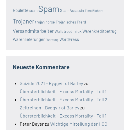
Spam
Roulette
SpamAssassin
scam
Timo Richert
Trojaner
trojan horse
Trojanisches Pferd
Versandmitarbeiter
Wallstreet Trick
Warenkreditbetrug
Warenlieferungen
WordPress
Werbung
Neueste Kommentare
Suizide 2021 – Byggvir of Barley
zu
Übersterblichkeit – Excess Mortality – Teil 1
Übersterblichkeit – Excess Mortality – Teil 2 –
Zeitreihen – Byggvir of Barley
zu
Übersterblichkeit – Excess Mortality – Teil 1
Peter Beyer
zu
Wichtige Mitteilung der HCC