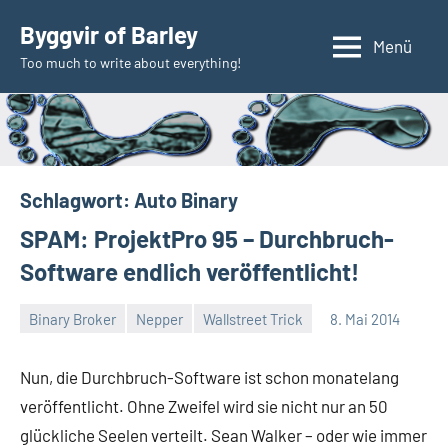
Zum
Byggvir of Barley
Inhalt
Menü
Too much to write about everything!
springen
Schlagwort:
Auto Binary
SPAM: ProjektPro 95 – Durchbruch-
Software endlich veröffentlicht!
Binary Broker
Nepper
Wallstreet Trick
8. Mai 2014
Thomas
Ein
Kommentar
Nun, die Durchbruch-Software ist schon monatelang
veröffentlicht. Ohne Zweifel wird sie nicht nur an 50
glückliche Seelen verteilt. Sean Walker – oder wie immer