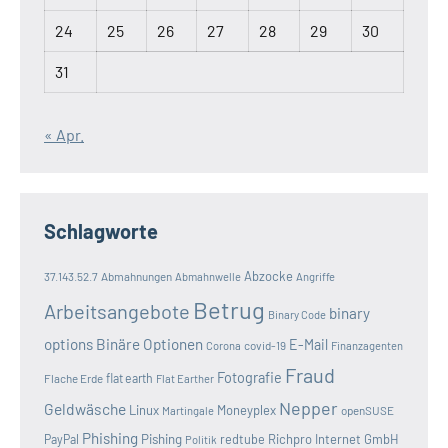
24
25
26
27
28
29
30
31
« Apr.
Schlagworte
Abzocke
37.143.52.7
Abmahnungen
Abmahnwelle
Angriffe
Betrug
Arbeitsangebote
binary
Binary Code
options
Binäre Optionen
E-Mail
covid-19
Corona
Finanzagenten
Fraud
Fotografie
Flache Erde
flat earth
Flat Earther
Nepper
Geldwäsche
Linux
Moneyplex
openSUSE
Martingale
Phishing
Pishing
redtube
Richpro Internet GmbH
PayPal
Politik