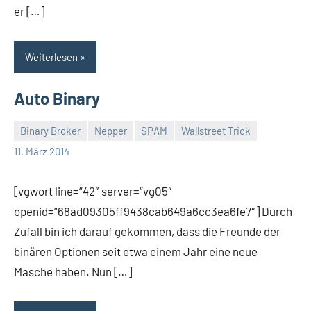
er […]
Weiterlesen
Auto Binary
Binary Broker
Nepper
SPAM
Wallstreet Trick
Thomas
Ein
11. März 2014
Kommentar
[vgwort line=“42″ server=“vg05″
openid=“68ad09305ff9438cab649a6cc3ea6fe7″] Durch
Zufall bin ich darauf gekommen, dass die Freunde der
binären Optionen seit etwa einem Jahr eine neue
Masche haben. Nun […]