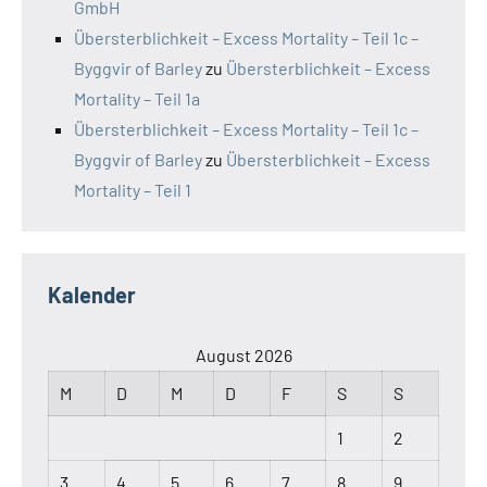
GmbH
Übersterblichkeit – Excess Mortality – Teil 1c –
Byggvir of Barley
zu
Übersterblichkeit – Excess
Mortality – Teil 1a
Übersterblichkeit – Excess Mortality – Teil 1c –
Byggvir of Barley
zu
Übersterblichkeit – Excess
Mortality – Teil 1
Kalender
August 2026
M
D
M
D
F
S
S
1
2
3
4
5
6
7
8
9