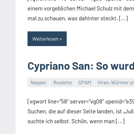
einem vorgeblichen Michael Schulz mit dem
mal zu schauen, was dahinter steckt. […]
Weiterlesen
Cypriano San: So wurde
Nepper
Roulette
SPAM
Viren, Würmer un
Thomas
3
Kommentare
[vgwort line=“58″ server=“vg08″ openid=“e
Suchen, die auf dieser Seite landen, ist „Ju
suchte ich selbst. Schön, wenn man […]