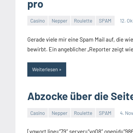
pro
Casino
Nepper
Roulette
SPAM
12. O
Thomas
8
Kommentare
Gerade viele mir eine Spam Mail auf, die wi
bewirbt. Ein angeblicher „Reporter zeigt wie
Weiterlesen
Abzocke über die Seit
Casino
Nepper
Roulette
SPAM
4. No
Thomas
18
Kommentare
[vgwort line=“79″ server=“vg08″ openid=“9