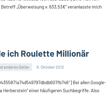
 Betreff „Überweisung v. 633,53€“ veranlasste mich
 ich Roulette Millionär
d anderes Getier
9. Oktober 2012
394355871a74d549797dbdb607fb746″] Bei allen Google-
lia Herberstein“ einer häufigeren Suchbegriffe. Also