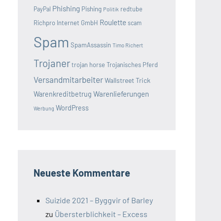
Phishing
Pishing
redtube
PayPal
Politik
Roulette
Richpro Internet GmbH
scam
Spam
SpamAssassin
Timo Richert
Trojaner
trojan horse
Trojanisches Pferd
Versandmitarbeiter
Wallstreet Trick
Warenlieferungen
Warenkreditbetrug
WordPress
Werbung
Neueste Kommentare
Suizide 2021 – Byggvir of Barley
zu
Übersterblichkeit – Excess