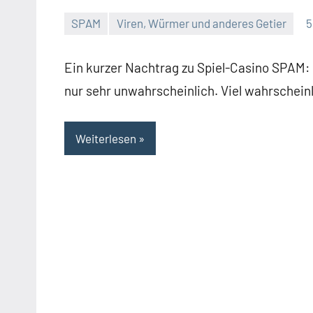
SPAM
Viren, Würmer und anderes Getier
5
Thomas
Ein
Kommentar
Ein kurzer Nachtrag zu Spiel-Casino SPAM: Na
nur sehr unwahrscheinlich. Viel wahrscheinli
Weiterlesen