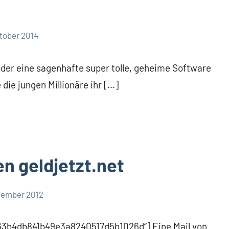
ktober 2014
eder eine sagenhafte super tolle, geheime Software
 die jungen Millionäre ihr […]
en geldjetzt.net
vember 2012
863b4db841b49e3a8240517d5b1026d“] Eine Mail von