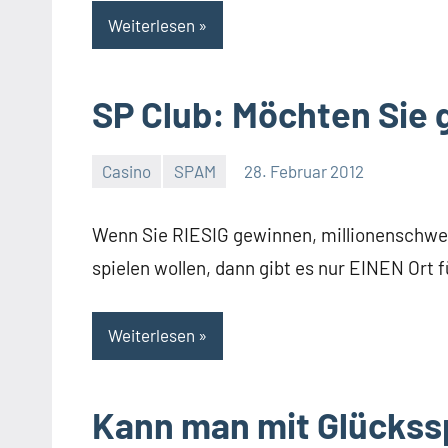
Weiterlesen
SP Club: Möchten Sie
Casino
SPAM
28. Februar 2012
Thomas
2
Kommentare
Wenn Sie RIESIG gewinnen, millionenschwe
spielen wollen, dann gibt es nur EINEN Ort f
Weiterlesen
Kann man mit Glückss