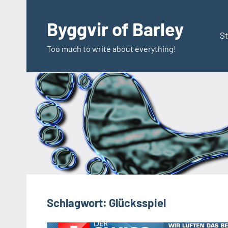
Zum
Inhalt
Byggvir of Barley
springen
St
Too much to write about everything!
Schlagwort:
Glücksspiel