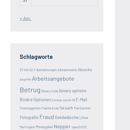
« Apr.
Schlagworte
Abzocke
37.143.52.7
Abmahnungen
Abmahnwelle
Arbeitsangebote
Angriffe
Betrug
binary options
Binary Code
Binäre Optionen
E-Mail
covid-19
Corona
Flache Erde
flat earth
Finanzagenten
Flat Earther
Fraud
Geldwäsche
Fotografie
Linux
Nepper
Moneyplex
openSUSE
Martingale