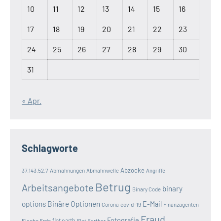
10
11
12
13
14
15
16
17
18
19
20
21
22
23
24
25
26
27
28
29
30
31
« Apr.
Schlagworte
Abzocke
37.143.52.7
Abmahnungen
Abmahnwelle
Angriffe
Betrug
Arbeitsangebote
binary
Binary Code
options
Binäre Optionen
E-Mail
covid-19
Corona
Finanzagenten
Fraud
Fotografie
Flache Erde
flat earth
Flat Earther