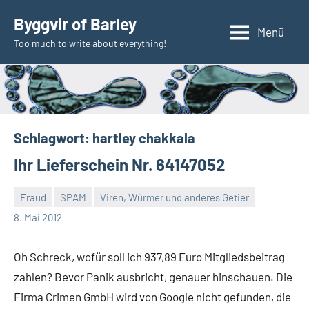
Zum
Byggvir of Barley
Inhalt
Menü
Too much to write about everything!
springen
Schlagwort:
hartley chakkala
Ihr Lieferschein Nr. 64147052
Fraud
SPAM
Viren, Würmer und anderes Getier
Thomas
2
8. Mai 2012
Kommentare
Oh Schreck, wofür soll ich 937,89 Euro Mitgliedsbeitrag
zahlen? Bevor Panik ausbricht, genauer hinschauen. Die
Firma Crimen GmbH wird von Google nicht gefunden, die