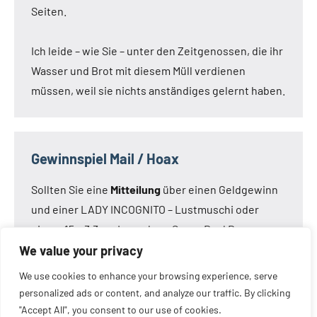
Seiten.
Ich leide – wie Sie – unter den Zeitgenossen, die ihr
Wasser und Brot mit diesem Müll verdienen
müssen, weil sie nichts anständiges gelernt haben.
Gewinnspiel Mail / Hoax
Sollten Sie eine
Mitteilung
über einen Geldgewinn
und einer LADY INCOGNITO – Lustmuschi oder
einem 15 x 3,3 cm Loveclone Super Real Dong –
oder was immer den Kameraden noch einfällt –
We value your privacy
bekommen haben:
Die Mail ist nicht von mir!
Die
We use cookies to enhance your browsing experience, serve
Mail ist eine Fälschung.
personalized ads or content, and analyze our traffic. By clicking
"Accept All", you consent to our use of cookies.