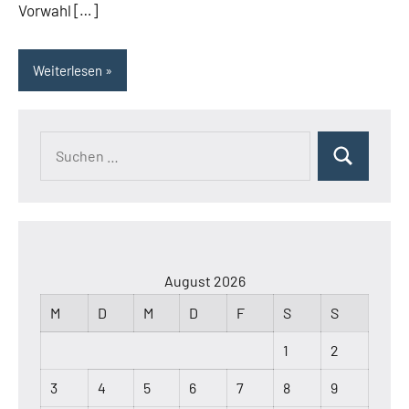
Vorwahl […]
Weiterlesen
Suchen
Suchen
nach:
August 2026
M
D
M
D
F
S
S
1
2
3
4
5
6
7
8
9