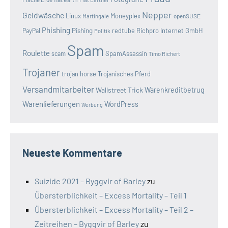
Nepper
Geldwäsche
Linux
Moneyplex
openSUSE
Martingale
Phishing
Pishing
redtube
Richpro Internet GmbH
PayPal
Politik
Spam
Roulette
SpamAssassin
scam
Timo Richert
Trojaner
trojan horse
Trojanisches Pferd
Versandmitarbeiter
Wallstreet Trick
Warenkreditbetrug
Warenlieferungen
WordPress
Werbung
Neueste Kommentare
Suizide 2021 – Byggvir of Barley
zu
Übersterblichkeit – Excess Mortality – Teil 1
Übersterblichkeit – Excess Mortality – Teil 2 –
Zeitreihen – Byggvir of Barley
zu