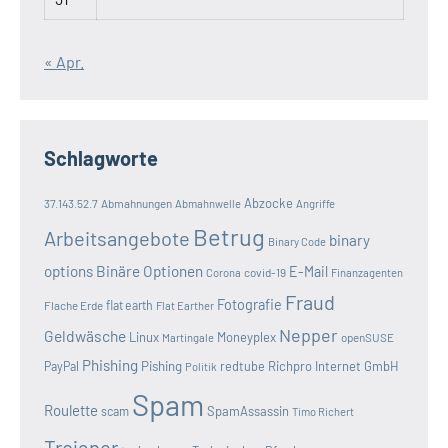
« Apr.
Schlagworte
Abzocke
37.143.52.7
Abmahnungen
Abmahnwelle
Angriffe
Betrug
Arbeitsangebote
binary
Binary Code
options
Binäre Optionen
E-Mail
covid-19
Corona
Finanzagenten
Fraud
Fotografie
Flache Erde
flat earth
Flat Earther
Nepper
Geldwäsche
Linux
Moneyplex
openSUSE
Martingale
Phishing
Pishing
redtube
Richpro Internet GmbH
PayPal
Politik
Spam
Roulette
SpamAssassin
scam
Timo Richert
Trojaner