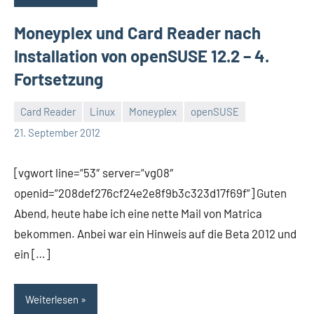
Moneyplex und Card Reader nach
Installation von openSUSE 12.2 – 4.
Fortsetzung
Card Reader
Linux
Moneyplex
openSUSE
Thomas
21. September 2012
[vgwort line=“53″ server=“vg08″
openid=“208def276cf24e2e8f9b3c323d17f69f“] Guten
Abend, heute habe ich eine nette Mail von Matrica
bekommen. Anbei war ein Hinweis auf die Beta 2012 und
ein […]
Weiterlesen