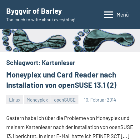
Zum
Byggvir of Barley
Inhalt
Menü
Too much to write about everything!
springen
Schlagwort:
Kartenleser
Moneyplex und Card Reader nach
Installation von openSUSE 13.1 (2)
Linux
Moneyplex
openSUSE
10. Februar 2014
Thomas
Gestern habe ich über die Probleme von Moneyplex und
meinem Kartenleser nach der Installation von ooenSUSE
13.1 berichtet. In einer E-Mail hatte ich REINER SCT […]