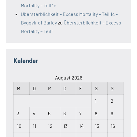
Mortality – Teil 1a
Übersterblichkeit – Excess Mortality – Teil 1c –
Byggvir of Barley
zu
Übersterblichkeit – Excess
Mortality – Teil 1
Kalender
August 2026
M
D
M
D
F
S
S
1
2
3
4
5
6
7
8
9
10
11
12
13
14
15
16