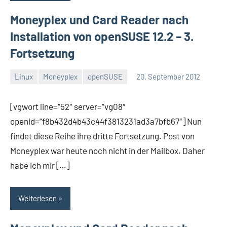
Moneyplex und Card Reader nach
Installation von openSUSE 12.2 – 3.
Fortsetzung
Linux
Moneyplex
openSUSE
20. September 2012
Thomas
[vgwort line=“52″ server=“vg08″
openid=“f8b432d4b43c44f3813231ad3a7bfb67″] Nun
findet diese Reihe ihre dritte Fortsetzung. Post von
Moneyplex war heute noch nicht in der Mailbox. Daher
habe ich mir […]
Weiterlesen