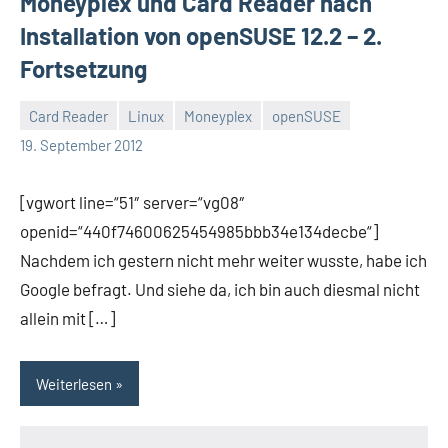
Moneyplex und Card Reader nach
Installation von openSUSE 12.2 – 2.
Fortsetzung
Card Reader
Linux
Moneyplex
openSUSE
Thomas
2
19. September 2012
Kommentare
[vgwort line=“51″ server=“vg08″
openid=“440f74600625454985bbb34e134decbe“]
Nachdem ich gestern nicht mehr weiter wusste, habe ich
Google befragt. Und siehe da, ich bin auch diesmal nicht
allein mit […]
Weiterlesen