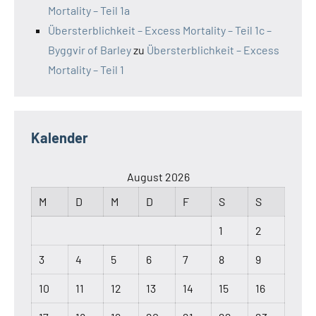
Mortality – Teil 1a
Übersterblichkeit – Excess Mortality – Teil 1c –
Byggvir of Barley
zu
Übersterblichkeit – Excess
Mortality – Teil 1
Kalender
August 2026
M
D
M
D
F
S
S
1
2
3
4
5
6
7
8
9
10
11
12
13
14
15
16