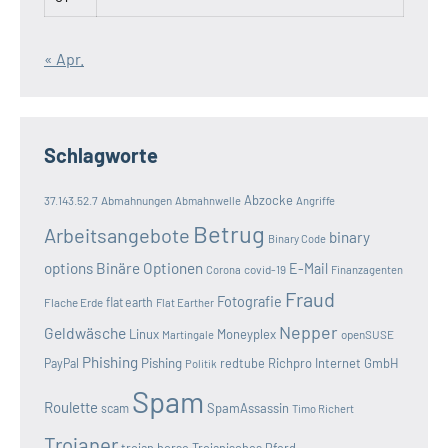
« Apr.
Schlagworte
Abzocke
37.143.52.7
Abmahnungen
Abmahnwelle
Angriffe
Betrug
Arbeitsangebote
binary
Binary Code
options
Binäre Optionen
E-Mail
covid-19
Corona
Finanzagenten
Fraud
Fotografie
Flache Erde
flat earth
Flat Earther
Nepper
Geldwäsche
Linux
Moneyplex
openSUSE
Martingale
Phishing
Pishing
redtube
Richpro Internet GmbH
PayPal
Politik
Spam
Roulette
SpamAssassin
scam
Timo Richert
Trojaner
trojan horse
Trojanisches Pferd