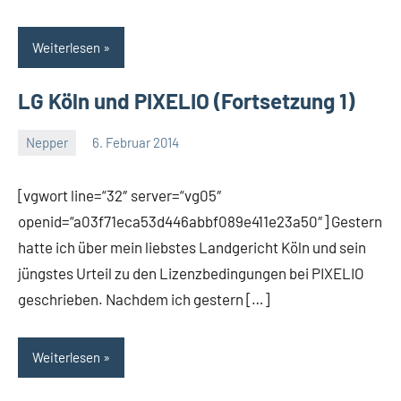
Weiterlesen
LG Köln und PIXELIO (Fortsetzung 1)
Nepper
6. Februar 2014
Thomas
Ein
Kommentar
[vgwort line=“32″ server=“vg05″
openid=“a03f71eca53d446abbf089e411e23a50″] Gestern
hatte ich über mein liebstes Landgericht Köln und sein
jüngstes Urteil zu den Lizenzbedingungen bei PIXELIO
geschrieben. Nachdem ich gestern […]
Weiterlesen