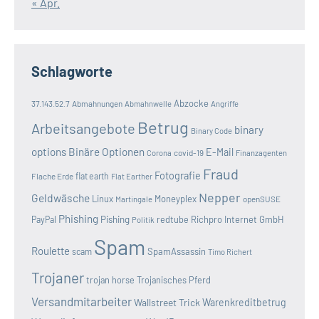
« Apr.
Schlagworte
Abzocke
37.143.52.7
Abmahnungen
Abmahnwelle
Angriffe
Betrug
Arbeitsangebote
binary
Binary Code
options
Binäre Optionen
E-Mail
covid-19
Corona
Finanzagenten
Fraud
Fotografie
Flache Erde
flat earth
Flat Earther
Nepper
Geldwäsche
Linux
Moneyplex
openSUSE
Martingale
Phishing
Pishing
redtube
Richpro Internet GmbH
PayPal
Politik
Spam
Roulette
SpamAssassin
scam
Timo Richert
Trojaner
trojan horse
Trojanisches Pferd
Versandmitarbeiter
Wallstreet Trick
Warenkreditbetrug