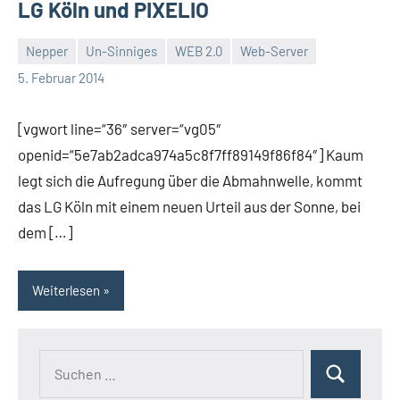
LG Köln und PIXELIO
Nepper
Un-Sinniges
WEB 2.0
Web-Server
Thomas
Ein
5. Februar 2014
Kommentar
[vgwort line=“36″ server=“vg05″
openid=“5e7ab2adca974a5c8f7ff89149f86f84″] Kaum
legt sich die Aufregung über die Abmahnwelle, kommt
das LG Köln mit einem neuen Urteil aus der Sonne, bei
dem […]
Weiterlesen
Suchen
Suchen
nach: