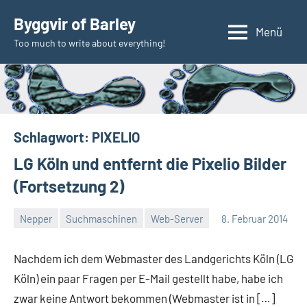
Zum
Byggvir of Barley
Inhalt
Menü
Too much to write about everything!
springen
Schlagwort:
PIXELIO
LG Köln und entfernt die Pixelio Bilder
(Fortsetzung 2)
Nepper
Suchmaschinen
Web-Server
8. Februar 2014
Thomas
Nachdem ich dem Webmaster des Landgerichts Köln (LG
Köln) ein paar Fragen per E-Mail gestellt habe, habe ich
zwar keine Antwort bekommen (Webmaster ist in […]