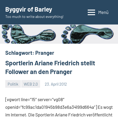
Zum
Byggvir of Barley
Inhalt
Menü
Too much to write about everything!
springen
Schlagwort:
Pranger
Sportlerin Ariane Friedrich stellt
Follower an den Pranger
Politik
WEB 2.0
23. April 2012
Thomas
Ein
Kommentar
[vgwort line=“15″ server=“vg08″
openid=“fc99ac1da01945b98d3e6a34199d664a“] Es wogt
im Internet. Die Sportlerin Ariane Friedrich veröffentlicht