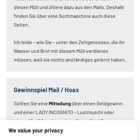
diesen Müll und zitiere dazu aus den Mails. Deshalb
finden Sie über eine Suchmaschine auch diese
Seiten.
Ich leide – wie Sie – unter den Zeitgenossen, die ihr
Wasser und Brot mit diesem Müll verdienen
müssen, weil sie nichts anständiges gelernt haben.
Gewinnspiel Mail / Hoax
Sollten Sie eine
Mitteilung
über einen Geldgewinn
und einer LADY INCOGNITO – Lustmuschi oder
einem 15 x 3,3 cm Loveclone Super Real Dong –
oder was immer den Kameraden noch einfällt –
We value your privacy
bekommen haben:
Die Mail ist nicht von mir!
Die