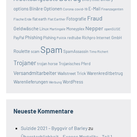
options
Binäre Optionen
E-Mail
covid-19
Corona
Finanzagenten
Fraud
Fotografie
Flache Erde
flat earth
Flat Earther
Nepper
Geldwäsche
Linux
Moneyplex
openSUSE
Martingale
Phishing
Pishing
redtube
Richpro Internet GmbH
PayPal
Politik
Spam
Roulette
SpamAssassin
scam
Timo Richert
Trojaner
trojan horse
Trojanisches Pferd
Versandmitarbeiter
Wallstreet Trick
Warenkreditbetrug
Warenlieferungen
WordPress
Werbung
Neueste Kommentare
Suizide 2021 – Byggvir of Barley
zu
Übersterblichkeit – Excess Mortality – Teil 1