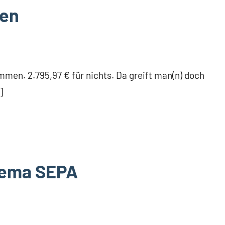
hen
mmen. 2.795,97 € für nichts. Da greift man(n) doch
]
hema SEPA