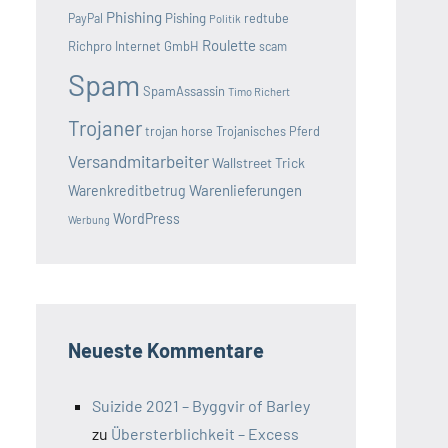
Phishing
Pishing
redtube
PayPal
Politik
Roulette
Richpro Internet GmbH
scam
Spam
SpamAssassin
Timo Richert
Trojaner
trojan horse
Trojanisches Pferd
Versandmitarbeiter
Wallstreet Trick
Warenlieferungen
Warenkreditbetrug
WordPress
Werbung
Neueste Kommentare
Suizide 2021 – Byggvir of Barley
zu
Übersterblichkeit – Excess