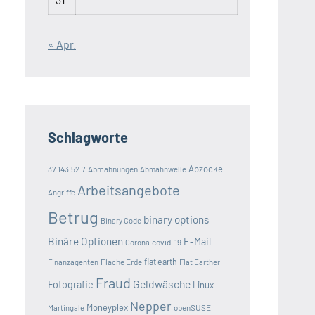
« Apr.
Schlagworte
Abzocke
37.143.52.7
Abmahnungen
Abmahnwelle
Arbeitsangebote
Angriffe
Betrug
binary options
Binary Code
Binäre Optionen
E-Mail
covid-19
Corona
Flache Erde
flat earth
Finanzagenten
Flat Earther
Fraud
Geldwäsche
Fotografie
Linux
Nepper
Moneyplex
openSUSE
Martingale