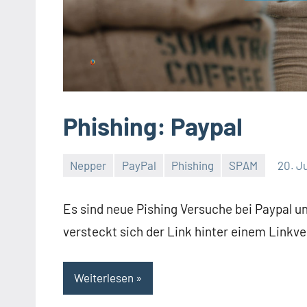
Phishing: Paypal
Nepper
PayPal
Phishing
SPAM
20. Ju
Thomas
Ein
Kommentar
Es sind neue Pishing Versuche bei Paypal u
versteckt sich der Link hinter einem Linkve
Weiterlesen