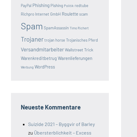
Phishing
Pishing
redtube
PayPal
Politik
Roulette
Richpro Internet GmbH
scam
Spam
SpamAssassin
Timo Richert
Trojaner
trojan horse
Trojanisches Pferd
Versandmitarbeiter
Wallstreet Trick
Warenlieferungen
Warenkreditbetrug
WordPress
Werbung
Neueste Kommentare
Suizide 2021 – Byggvir of Barley
zu
Übersterblichkeit – Excess