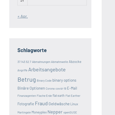
« Apr.
Schlagworte
Abzocke
37.143.52.7
Abmahnungen
Abmahnwelle
Arbeitsangebote
Angriffe
Betrug
binary options
Binary Code
Binäre Optionen
E-Mail
covid-19
Corona
Flache Erde
flat earth
Finanzagenten
Flat Earther
Fraud
Geldwäsche
Fotografie
Linux
Nepper
Moneyplex
openSUSE
Martingale