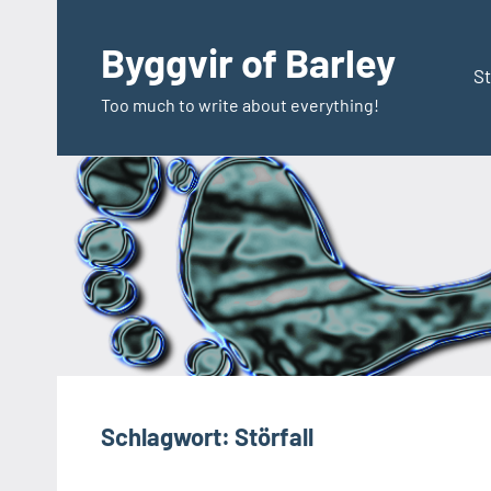
Zum
Inhalt
Byggvir of Barley
springen
St
Too much to write about everything!
Schlagwort:
Störfall