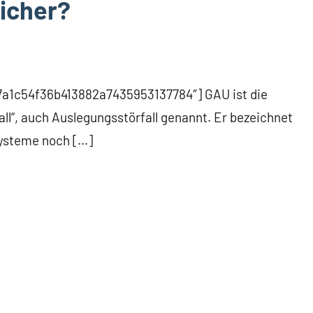
icher?
97a1c54f36b413882a7435953137784″] GAU ist die
l“, auch Auslegungsstörfall genannt. Er bezeichnet
ssysteme noch […]