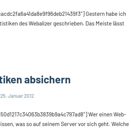
7cacdc2fa6a41da8e9f96deb21439f3″] Gestern habe ich
tistiken des Webalizer geschrieben. Das Meiste lässt
tiken absichern
25. Januar 2012
a7450d1217c34063b3839b9a4c797ad8″] Wer einen Web-
wissen, was so auf seinem Server vor sich geht. Welche