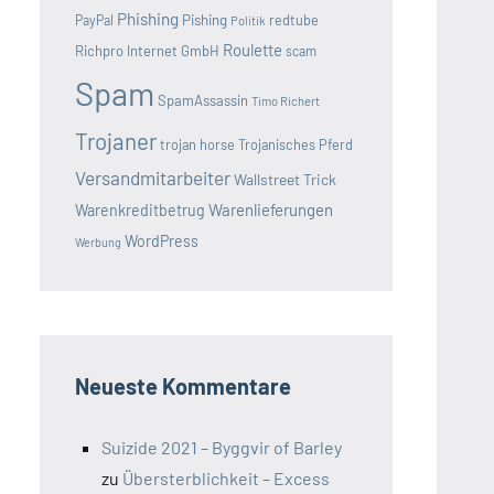
Phishing
Pishing
redtube
PayPal
Politik
Roulette
Richpro Internet GmbH
scam
Spam
SpamAssassin
Timo Richert
Trojaner
trojan horse
Trojanisches Pferd
Versandmitarbeiter
Wallstreet Trick
Warenlieferungen
Warenkreditbetrug
WordPress
Werbung
Neueste Kommentare
Suizide 2021 – Byggvir of Barley
zu
Übersterblichkeit – Excess