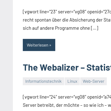
Kommentare
[vgwort line=“23″ server=“vg08″ openid=“2
recht spontan über die Absicherung der Sta
sich auf andere Programme ohne […]
Weiterlesen
The Webalizer – Statis
Informationstechnik
Linux
Web-Server
Thomas
Ein
Kommentar
[vgwort line=“24″ server=“vg08″ openid=“
Server betreibt, der möchte – so wie ich – 