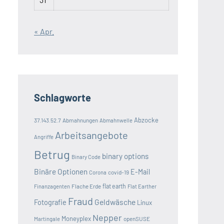
« Apr.
Schlagworte
Abzocke
37.143.52.7
Abmahnungen
Abmahnwelle
Arbeitsangebote
Angriffe
Betrug
binary options
Binary Code
Binäre Optionen
E-Mail
covid-19
Corona
Flache Erde
flat earth
Finanzagenten
Flat Earther
Fraud
Geldwäsche
Fotografie
Linux
Nepper
Moneyplex
openSUSE
Martingale