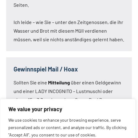
Seiten.
Ich leide – wie Sie – unter den Zeitgenossen, die ihr
Wasser und Brot mit diesem Müll verdienen
müssen, weil sie nichts anständiges gelernt haben.
Gewinnspiel Mail / Hoax
Sollten Sie eine
Mitteilung
über einen Geldgewinn
und einer LADY INCOGNITO – Lustmuschi oder
einem 15 x 3,3 cm Loveclone Super Real Dong –
oder was immer den Kameraden noch einfällt –
We value your privacy
bekommen haben:
Die Mail ist nicht von mir!
Die
We use cookies to enhance your browsing experience, serve
Mail ist eine Fälschung.
personalized ads or content, and analyze our traffic. By clicking
"Accept All", you consent to our use of cookies.