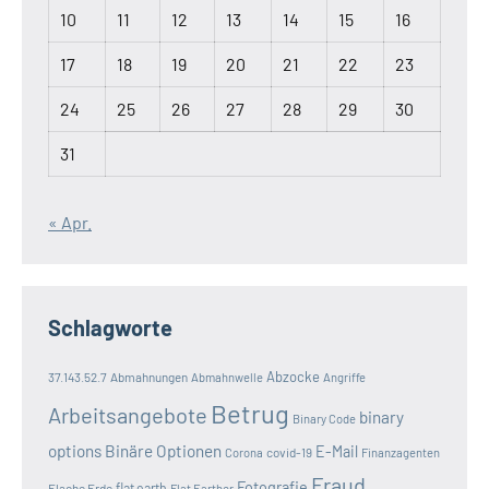
10
11
12
13
14
15
16
17
18
19
20
21
22
23
24
25
26
27
28
29
30
31
« Apr.
Schlagworte
Abzocke
37.143.52.7
Abmahnungen
Abmahnwelle
Angriffe
Betrug
Arbeitsangebote
binary
Binary Code
options
Binäre Optionen
E-Mail
covid-19
Corona
Finanzagenten
Fraud
Fotografie
Flache Erde
flat earth
Flat Earther