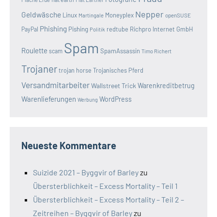
Nepper
Geldwäsche
Linux
Moneyplex
openSUSE
Martingale
Phishing
Pishing
redtube
Richpro Internet GmbH
PayPal
Politik
Spam
Roulette
SpamAssassin
scam
Timo Richert
Trojaner
trojan horse
Trojanisches Pferd
Versandmitarbeiter
Wallstreet Trick
Warenkreditbetrug
Warenlieferungen
WordPress
Werbung
Neueste Kommentare
Suizide 2021 – Byggvir of Barley
zu
Übersterblichkeit – Excess Mortality – Teil 1
Übersterblichkeit – Excess Mortality – Teil 2 –
Zeitreihen – Byggvir of Barley
zu