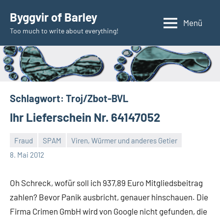
Zum
Byggvir of Barley
Inhalt
Menü
Too much to write about everything!
springen
Schlagwort:
Troj/Zbot-BVL
Ihr Lieferschein Nr. 64147052
Fraud
SPAM
Viren, Würmer und anderes Getier
Thomas
2
8. Mai 2012
Kommentare
Oh Schreck, wofür soll ich 937,89 Euro Mitgliedsbeitrag
zahlen? Bevor Panik ausbricht, genauer hinschauen. Die
Firma Crimen GmbH wird von Google nicht gefunden, die