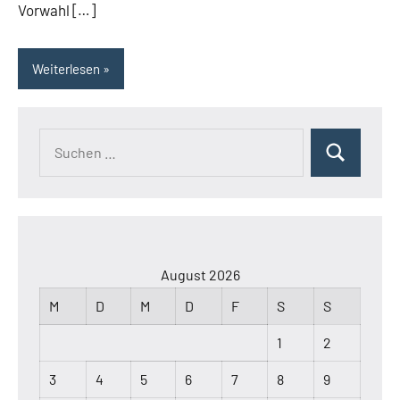
Vorwahl […]
Weiterlesen
Suchen
Suchen
nach:
August 2026
M
D
M
D
F
S
S
1
2
3
4
5
6
7
8
9