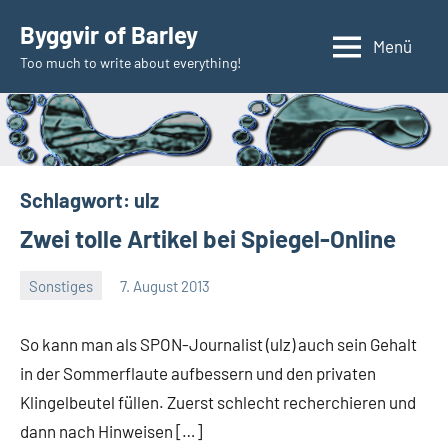
Zum
Byggvir of Barley
Inhalt
Menü
Too much to write about everything!
springen
Schlagwort:
ulz
Zwei tolle Artikel bei Spiegel-Online
Sonstiges
7. August 2013
Thomas
Ein
Kommentar
So kann man als SPON-Journalist (ulz) auch sein Gehalt
in der Sommerflaute aufbessern und den privaten
Klingelbeutel füllen. Zuerst schlecht recherchieren und
dann nach Hinweisen […]