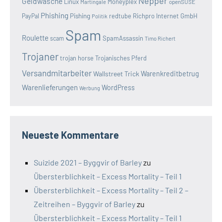
Nepper
Geldwäsche
Linux
Moneyplex
openSUSE
Martingale
Phishing
Pishing
redtube
Richpro Internet GmbH
PayPal
Politik
Spam
Roulette
SpamAssassin
scam
Timo Richert
Trojaner
trojan horse
Trojanisches Pferd
Versandmitarbeiter
Wallstreet Trick
Warenkreditbetrug
Warenlieferungen
WordPress
Werbung
Neueste Kommentare
Suizide 2021 – Byggvir of Barley
zu
Übersterblichkeit – Excess Mortality – Teil 1
Übersterblichkeit – Excess Mortality – Teil 2 –
Zeitreihen – Byggvir of Barley
zu
Übersterblichkeit – Excess Mortality – Teil 1