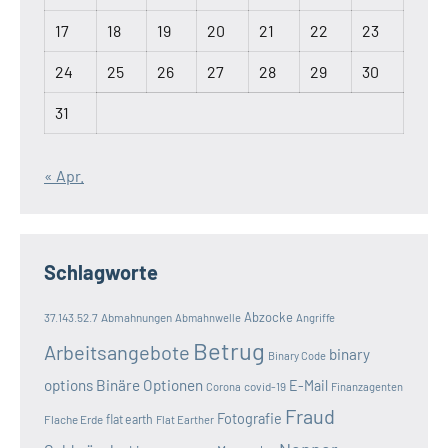
17
18
19
20
21
22
23
24
25
26
27
28
29
30
31
« Apr.
Schlagworte
Abzocke
37.143.52.7
Abmahnungen
Abmahnwelle
Angriffe
Betrug
Arbeitsangebote
binary
Binary Code
options
Binäre Optionen
E-Mail
covid-19
Corona
Finanzagenten
Fraud
Fotografie
Flache Erde
flat earth
Flat Earther