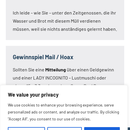
Ich leide – wie Sie – unter den Zeitgenossen, die ihr
Wasser und Brot mit diesem Müll verdienen
müssen, weil sie nichts anständiges gelernt haben.
Gewinnspiel Mail / Hoax
Sollten Sie eine
Mitteilung
über einen Geldgewinn
und einer LADY INCOGNITO – Lustmuschi oder
einem 15 x 3,3 cm Loveclone Super Real Dong –
oder was immer den Kameraden noch einfällt –
We value your privacy
bekommen haben:
Die Mail ist nicht von mir!
Die
We use cookies to enhance your browsing experience, serve
Mail ist eine Fälschung.
personalized ads or content, and analyze our traffic. By clicking
"Accept All", you consent to our use of cookies.