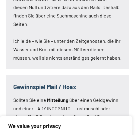
diesen Müll und zitiere dazu aus den Mails. Deshalb
finden Sie über eine Suchmaschine auch diese
Seiten.
Ich leide – wie Sie – unter den Zeitgenossen, die ihr
Wasser und Brot mit diesem Müll verdienen
müssen, weil sie nichts anständiges gelernt haben.
Gewinnspiel Mail / Hoax
Sollten Sie eine
Mitteilung
über einen Geldgewinn
und einer LADY INCOGNITO – Lustmuschi oder
einem 15 x 3,3 cm Loveclone Super Real Dong –
oder was immer den Kameraden noch einfällt –
We value your privacy
bekommen haben:
Die Mail ist nicht von mir!
Die