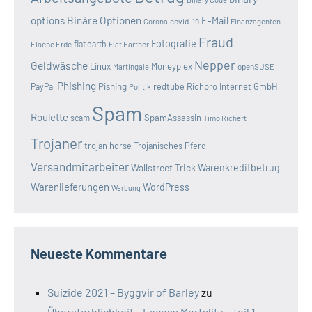
options
Binäre Optionen
E-Mail
covid-19
Corona
Finanzagenten
Fraud
Fotografie
Flache Erde
flat earth
Flat Earther
Nepper
Geldwäsche
Linux
Moneyplex
openSUSE
Martingale
Phishing
Pishing
redtube
Richpro Internet GmbH
PayPal
Politik
Spam
Roulette
SpamAssassin
scam
Timo Richert
Trojaner
trojan horse
Trojanisches Pferd
Versandmitarbeiter
Wallstreet Trick
Warenkreditbetrug
Warenlieferungen
WordPress
Werbung
Neueste Kommentare
Suizide 2021 – Byggvir of Barley
zu
Übersterblichkeit – Excess Mortality – Teil 1