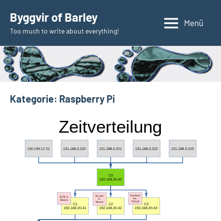
Zum
Byggvir of Barley
Inhalt
Menü
Too much to write about everything!
springen
Kategorie:
Raspberry Pi