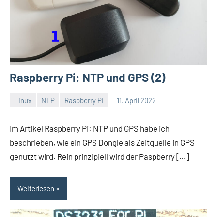
Raspberry Pi: NTP und GPS (2)
Linux
NTP
Raspberry Pi
11. April 2022
Thomas
Ein
Kommentar
Im Artikel Raspberry Pi: NTP und GPS habe ich
beschrieben, wie ein GPS Dongle als Zeitquelle in GPS
genutzt wird. Rein prinzipiell wird der Paspberry […]
Weiterlesen