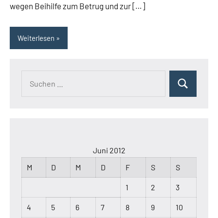
wegen Beihilfe zum Betrug und zur […]
Weiterlesen
Suchen
Suchen
nach:
Juni 2012
M
D
M
D
F
S
S
1
2
3
4
5
6
7
8
9
10