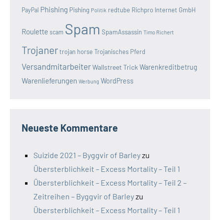
Phishing
Pishing
redtube
Richpro Internet GmbH
PayPal
Politik
Spam
Roulette
SpamAssassin
scam
Timo Richert
Trojaner
trojan horse
Trojanisches Pferd
Versandmitarbeiter
Wallstreet Trick
Warenkreditbetrug
Warenlieferungen
WordPress
Werbung
Neueste Kommentare
Suizide 2021 – Byggvir of Barley
zu
Übersterblichkeit – Excess Mortality – Teil 1
Übersterblichkeit – Excess Mortality – Teil 2 –
Zeitreihen – Byggvir of Barley
zu
Übersterblichkeit – Excess Mortality – Teil 1