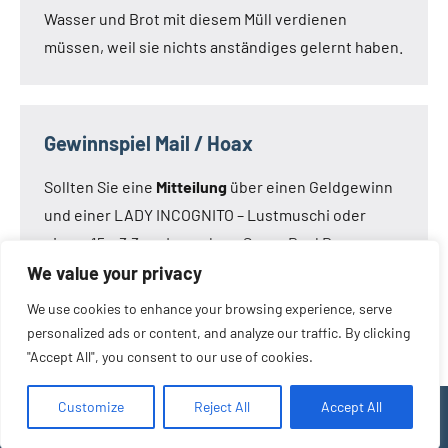
Wasser und Brot mit diesem Müll verdienen
müssen, weil sie nichts anständiges gelernt haben.
Gewinnspiel Mail / Hoax
Sollten Sie eine
Mitteilung
über einen Geldgewinn
und einer LADY INCOGNITO – Lustmuschi oder
einem 15 x 3,3 cm Loveclone Super Real Dong –
oder was immer den Kameraden noch einfällt –
We value your privacy
bekommen haben:
Die Mail ist nicht von mir!
Die
We use cookies to enhance your browsing experience, serve
Mail ist eine Fälschung.
personalized ads or content, and analyze our traffic. By clicking
"Accept All", you consent to our use of cookies.
Customize
Reject All
Accept All
WordPress-Theme: Occasio von ThemeZee.