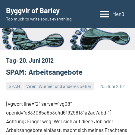
Zum
Byggvir of Barley
Inhalt
Menü
Too much to write about everything!
springen
Tag:
20. Juni 2012
SPAM: Arbeitsangebote
SPAM
Viren, Würmer und anderes Getier
20. Juni 2012
Thomas
4
Kommentare
[vgwort line=“2″ server=“vg08″
openid=“e833085a653c4d619298131a2ac7abdf“]
Achtung: Finger weg! Wer sich auf diese Job oder
Arbeitsangebote einlässt, macht sich meines Erachtens