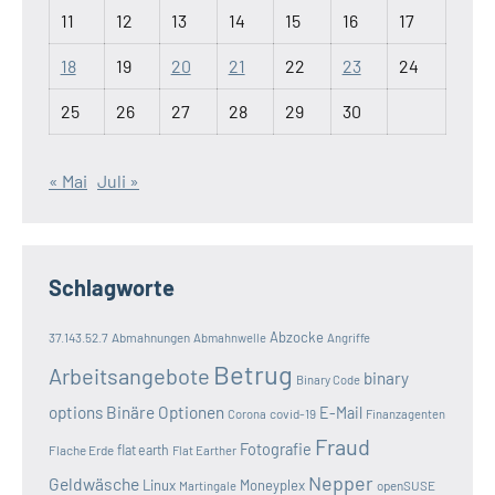
11
12
13
14
15
16
17
18
19
20
21
22
23
24
25
26
27
28
29
30
« Mai
Juli »
Schlagworte
Abzocke
37.143.52.7
Abmahnungen
Abmahnwelle
Angriffe
Betrug
Arbeitsangebote
binary
Binary Code
options
Binäre Optionen
E-Mail
covid-19
Corona
Finanzagenten
Fraud
Fotografie
Flache Erde
flat earth
Flat Earther
Nepper
Geldwäsche
Linux
Moneyplex
openSUSE
Martingale