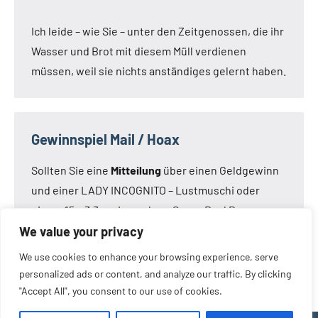
Ich leide – wie Sie – unter den Zeitgenossen, die ihr
Wasser und Brot mit diesem Müll verdienen
müssen, weil sie nichts anständiges gelernt haben.
Gewinnspiel Mail / Hoax
Sollten Sie eine
Mitteilung
über einen Geldgewinn
und einer LADY INCOGNITO – Lustmuschi oder
einem 15 x 3,3 cm Loveclone Super Real Dong –
oder was immer den Kameraden noch einfällt –
We value your privacy
bekommen haben:
Die Mail ist nicht von mir!
Die
We use cookies to enhance your browsing experience, serve
Mail ist eine Fälschung.
personalized ads or content, and analyze our traffic. By clicking
"Accept All", you consent to our use of cookies.