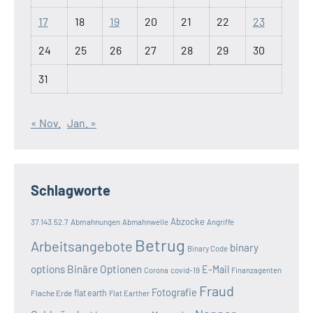
17
18
19
20
21
22
23
24
25
26
27
28
29
30
31
« Nov.
Jan. »
Schlagworte
Abzocke
37.143.52.7
Abmahnungen
Abmahnwelle
Angriffe
Betrug
Arbeitsangebote
binary
Binary Code
options
Binäre Optionen
E-Mail
covid-19
Corona
Finanzagenten
Fraud
Fotografie
Flache Erde
flat earth
Flat Earther