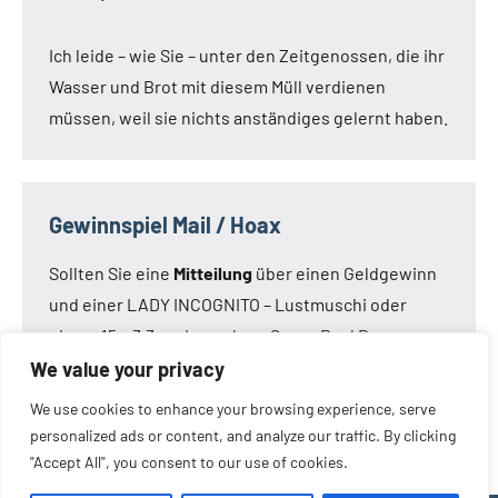
Ich leide – wie Sie – unter den Zeitgenossen, die ihr
Wasser und Brot mit diesem Müll verdienen
müssen, weil sie nichts anständiges gelernt haben.
Gewinnspiel Mail / Hoax
Sollten Sie eine
Mitteilung
über einen Geldgewinn
und einer LADY INCOGNITO – Lustmuschi oder
einem 15 x 3,3 cm Loveclone Super Real Dong –
oder was immer den Kameraden noch einfällt –
We value your privacy
bekommen haben:
Die Mail ist nicht von mir!
Die
We use cookies to enhance your browsing experience, serve
Mail ist eine Fälschung.
personalized ads or content, and analyze our traffic. By clicking
"Accept All", you consent to our use of cookies.