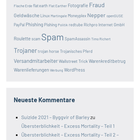
Fraud
Fotografie
Flache Erde
flat earth
Flat Earther
Nepper
Geldwäsche
Linux
Moneyplex
openSUSE
Martingale
Phishing
Pishing
redtube
Richpro Internet GmbH
PayPal
Politik
Spam
Roulette
SpamAssassin
scam
Timo Richert
Trojaner
trojan horse
Trojanisches Pferd
Versandmitarbeiter
Wallstreet Trick
Warenkreditbetrug
Warenlieferungen
WordPress
Werbung
Neueste Kommentare
Suizide 2021 – Byggvir of Barley
zu
Übersterblichkeit – Excess Mortality – Teil 1
Übersterblichkeit – Excess Mortality – Teil 2 –