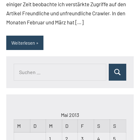
einiger Zeit beobachte ich verstärkte Zugriffe auf den
Artikel Freundliche und unfreundliche Crawler. In den
Monaten Februar und März hat […]
Weiterlesen
Suchen
Suchen
nach:
Mai 2013
M
D
M
D
F
S
S
1
2
3
4
5