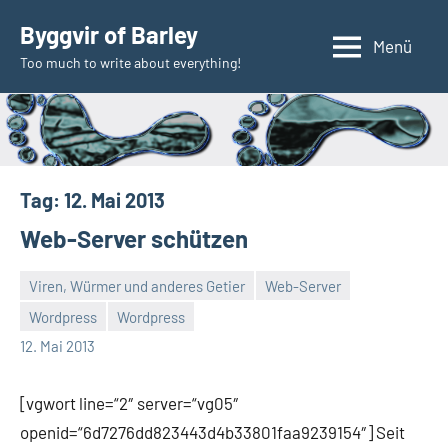
Zum
Byggvir of Barley
Inhalt
Menü
Too much to write about everything!
springen
Tag:
12. Mai 2013
Web-Server schützen
Viren, Würmer und anderes Getier
Web-Server
Wordpress
Wordpress
Thomas
12. Mai 2013
[vgwort line=“2″ server=“vg05″
openid=“6d7276dd823443d4b33801faa9239154″] Seit