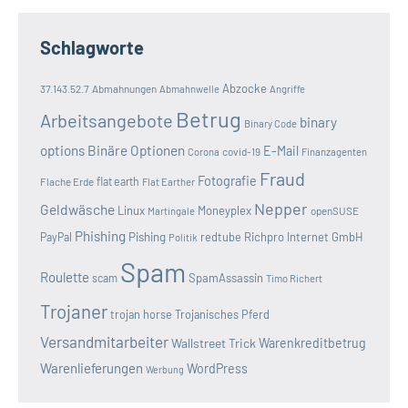
Schlagworte
Abzocke
37.143.52.7
Abmahnungen
Abmahnwelle
Angriffe
Betrug
Arbeitsangebote
binary
Binary Code
options
Binäre Optionen
E-Mail
covid-19
Corona
Finanzagenten
Fraud
Fotografie
Flache Erde
flat earth
Flat Earther
Nepper
Geldwäsche
Linux
Moneyplex
openSUSE
Martingale
Phishing
Pishing
redtube
Richpro Internet GmbH
PayPal
Politik
Spam
Roulette
SpamAssassin
scam
Timo Richert
Trojaner
trojan horse
Trojanisches Pferd
Versandmitarbeiter
Wallstreet Trick
Warenkreditbetrug
Warenlieferungen
WordPress
Werbung