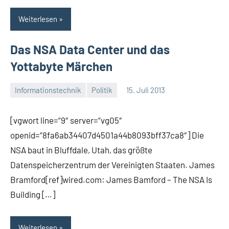
Weiterlesen
Das NSA Data Center und das
Yottabyte Märchen
Informationstechnik
Politik
15. Juli 2013
Thomas
4
Kommentare
[vgwort line=“9″ server=“vg05″
openid=“8fa6ab34407d4501a44b8093bff37ca8″] Die
NSA baut in Bluffdale, Utah, das größte
Datenspeicherzentrum der Vereinigten Staaten. James
Bramford[ref]wired.com: James Bamford – The NSA Is
Building […]
Weiterlesen