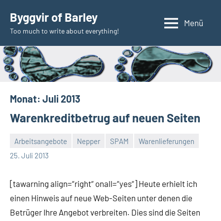
Zum
Byggvir of Barley
Inhalt
Menü
Too much to write about everything!
springen
Monat:
Juli 2013
Warenkreditbetrug auf neuen Seiten
Arbeitsangebote
Nepper
SPAM
Warenlieferungen
Thomas
2
25. Juli 2013
Kommentare
[tawarning align=“right“ onall=“yes“] Heute erhielt ich
einen Hinweis auf neue Web-Seiten unter denen die
Betrüger Ihre Angebot verbreiten. Dies sind die Seiten