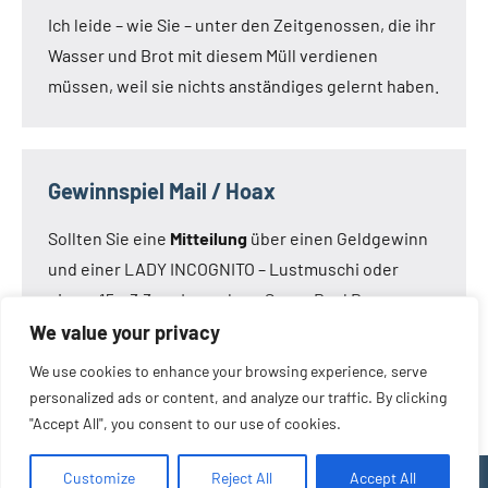
Ich leide – wie Sie – unter den Zeitgenossen, die ihr
Wasser und Brot mit diesem Müll verdienen
müssen, weil sie nichts anständiges gelernt haben.
Gewinnspiel Mail / Hoax
Sollten Sie eine
Mitteilung
über einen Geldgewinn
und einer LADY INCOGNITO – Lustmuschi oder
einem 15 x 3,3 cm Loveclone Super Real Dong –
oder was immer den Kameraden noch einfällt –
We value your privacy
bekommen haben:
Die Mail ist nicht von mir!
Die
We use cookies to enhance your browsing experience, serve
Mail ist eine Fälschung.
personalized ads or content, and analyze our traffic. By clicking
"Accept All", you consent to our use of cookies.
Customize
Reject All
Accept All