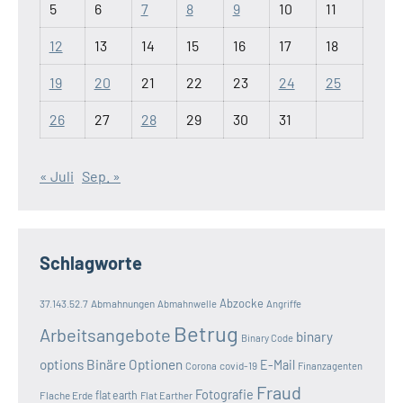
5
6
7
8
9
10
11
12
13
14
15
16
17
18
19
20
21
22
23
24
25
26
27
28
29
30
31
« Juli
Sep. »
Schlagworte
Abzocke
37.143.52.7
Abmahnungen
Abmahnwelle
Angriffe
Betrug
Arbeitsangebote
binary
Binary Code
options
Binäre Optionen
E-Mail
covid-19
Corona
Finanzagenten
Fraud
Fotografie
Flache Erde
flat earth
Flat Earther