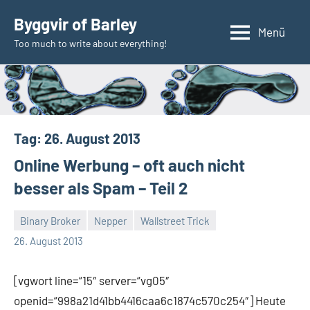
Zum
Byggvir of Barley
Inhalt
Menü
Too much to write about everything!
springen
Tag:
26. August 2013
Online Werbung – oft auch nicht
besser als Spam – Teil 2
Binary Broker
Nepper
Wallstreet Trick
Thomas
26. August 2013
[vgwort line=“15″ server=“vg05″
openid=“998a21d41bb4416caa6c1874c570c254″] Heute