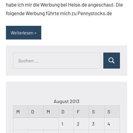
habe ich mir die Werbung bei Heise.de angeschaut. Die
folgende Werbung führte mich zu Pennystocks.de
Weiterlesen
Suchen
Suchen
nach:
August 2013
M
D
M
D
F
S
S
1
2
3
4