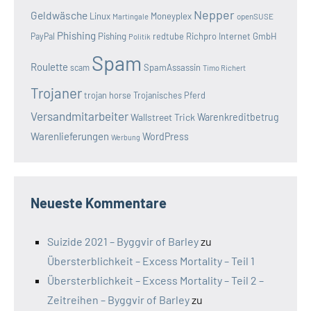
Nepper
Geldwäsche
Linux
Moneyplex
openSUSE
Martingale
Phishing
Pishing
redtube
Richpro Internet GmbH
PayPal
Politik
Spam
Roulette
SpamAssassin
scam
Timo Richert
Trojaner
trojan horse
Trojanisches Pferd
Versandmitarbeiter
Wallstreet Trick
Warenkreditbetrug
Warenlieferungen
WordPress
Werbung
Neueste Kommentare
Suizide 2021 – Byggvir of Barley
zu
Übersterblichkeit – Excess Mortality – Teil 1
Übersterblichkeit – Excess Mortality – Teil 2 –
Zeitreihen – Byggvir of Barley
zu