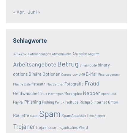
« Apr.
Juni »
Schlagworte
Abzocke
37.143.52.7
Abmahnungen
Abmahnwelle
Angriffe
Betrug
Arbeitsangebote
binary
Binary Code
options
Binäre Optionen
E-Mail
covid-19
Corona
Finanzagenten
Fraud
Fotografie
Flache Erde
flat earth
Flat Earther
Nepper
Geldwäsche
Linux
Moneyplex
openSUSE
Martingale
Phishing
Pishing
redtube
Richpro Internet GmbH
PayPal
Politik
Spam
Roulette
SpamAssassin
scam
Timo Richert
Trojaner
trojan horse
Trojanisches Pferd