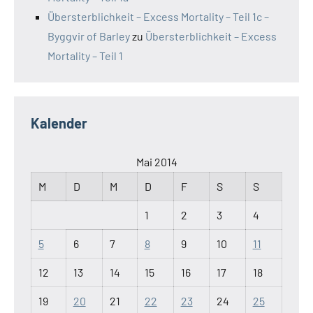
Übersterblichkeit – Excess Mortality – Teil 1c –
Byggvir of Barley
zu
Übersterblichkeit – Excess
Mortality – Teil 1
Kalender
Mai 2014
M
D
M
D
F
S
S
1
2
3
4
5
6
7
8
9
10
11
12
13
14
15
16
17
18
19
20
21
22
23
24
25