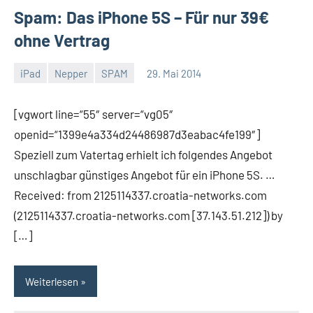
Spam: Das iPhone 5S – Für nur 39€
ohne Vertrag
iPad
Nepper
SPAM
29. Mai 2014
Thomas
2
Kommentare
[vgwort line=“55″ server=“vg05″
openid=“1399e4a334d24486987d3eabac4fe199″]
Speziell zum Vatertag erhielt ich folgendes Angebot
unschlagbar günstiges Angebot für ein iPhone 5S. …
Received: from 2125114337.croatia-networks.com
(2125114337.croatia-networks.com [37.143.51.212]) by
[…]
Weiterlesen