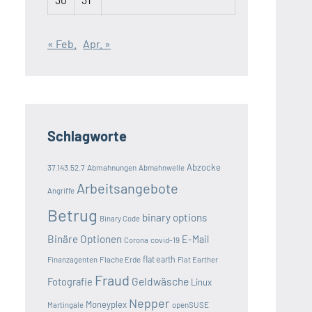
« Feb.
Apr. »
Schlagworte
Abzocke
37.143.52.7
Abmahnungen
Abmahnwelle
Arbeitsangebote
Angriffe
Betrug
binary options
Binary Code
Binäre Optionen
E-Mail
covid-19
Corona
Flache Erde
flat earth
Finanzagenten
Flat Earther
Fraud
Geldwäsche
Fotografie
Linux
Nepper
Moneyplex
openSUSE
Martingale