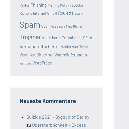
Phishing
Pishing
redtube
PayPal
Politik
Roulette
Richpro Internet GmbH
scam
Spam
SpamAssassin
Timo Richert
Trojaner
trojan horse
Trojanisches Pferd
Versandmitarbeiter
Wallstreet Trick
Warenlieferungen
Warenkreditbetrug
WordPress
Werbung
Neueste Kommentare
Suizide 2021 – Byggvir of Barley
zu
Übersterblichkeit – Excess