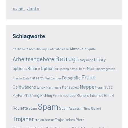
« Jan.
Juni »
Schlagworte
Abzocke
37.143.52.7
Abmahnungen
Abmahnwelle
Angriffe
Betrug
Arbeitsangebote
binary
Binary Code
options
Binäre Optionen
E-Mail
covid-19
Corona
Finanzagenten
Fraud
Fotografie
Flache Erde
flat earth
Flat Earther
Nepper
Geldwäsche
Linux
Moneyplex
openSUSE
Martingale
Phishing
Pishing
redtube
Richpro Internet GmbH
PayPal
Politik
Spam
Roulette
SpamAssassin
scam
Timo Richert
Trojaner
trojan horse
Trojanisches Pferd