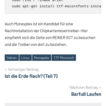
 sudo find / -iname arial*

Auch Moneyplex ist ein Kandidat für eine
Nachinstallation der Chipkartenlesertreiber. Hier
empfiehlt sich die Seite von REINER SCT zu besuchen
und die Treiber von dort zu beziehen.
Debian
Linux
Moneyplex
TTF Microsoft
Schlagwörter
Beitragsnavigation
Vorheriger Beitrag
Ist die Erde flach? (Teil 7)
Nächster Beitrag
Barfuß Laufen