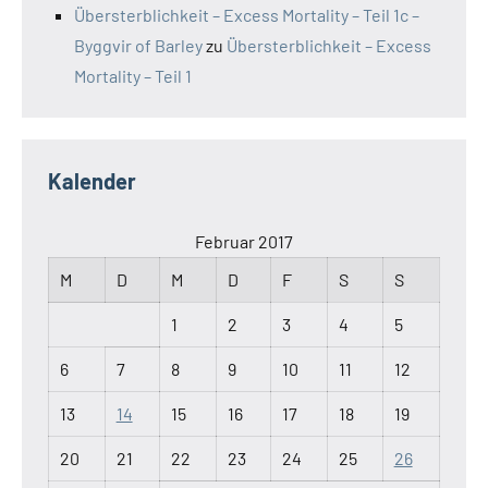
Übersterblichkeit – Excess Mortality – Teil 1c –
Byggvir of Barley
zu
Übersterblichkeit – Excess
Mortality – Teil 1
Kalender
Februar 2017
M
D
M
D
F
S
S
1
2
3
4
5
6
7
8
9
10
11
12
13
14
15
16
17
18
19
20
21
22
23
24
25
26