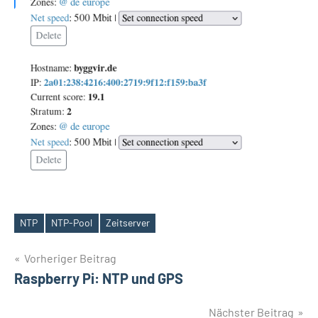
NTP
NTP-Pool
Zeitserver
Schlagwörter
Beitragsnavigation
Vorheriger Beitrag
Raspberry Pi: NTP und GPS
Nächster Beitrag