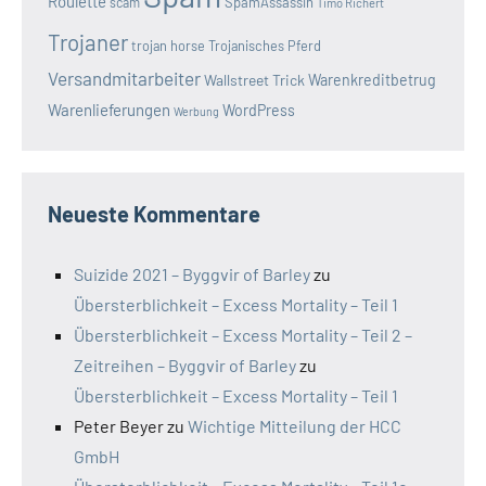
Roulette
SpamAssassin
scam
Timo Richert
Trojaner
trojan horse
Trojanisches Pferd
Versandmitarbeiter
Wallstreet Trick
Warenkreditbetrug
Warenlieferungen
WordPress
Werbung
Neueste Kommentare
Suizide 2021 – Byggvir of Barley
zu
Übersterblichkeit – Excess Mortality – Teil 1
Übersterblichkeit – Excess Mortality – Teil 2 –
Zeitreihen – Byggvir of Barley
zu
Übersterblichkeit – Excess Mortality – Teil 1
Peter Beyer
zu
Wichtige Mitteilung der HCC
GmbH