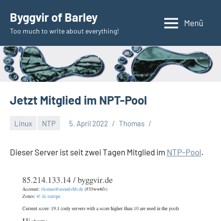
Zum
Byggvir of Barley
Inhalt
Menü
Too much to write about everything!
springen
Jetzt Mitglied im NPT-Pool
Linux
NTP
5. April 2022
Thomas
Dieser Server ist seit zwei Tagen Mitglied im
NTP-Pool
.