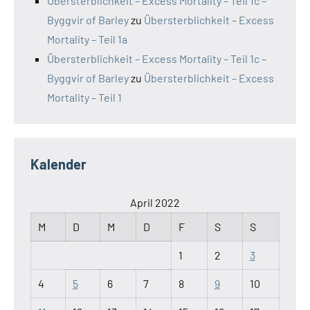
Übersterblichkeit – Excess Mortality – Teil 1c –
Byggvir of Barley
zu
Übersterblichkeit – Excess
Mortality – Teil 1a
Übersterblichkeit – Excess Mortality – Teil 1c –
Byggvir of Barley
zu
Übersterblichkeit – Excess
Mortality – Teil 1
Kalender
April 2022
M
D
M
D
F
S
S
1
2
3
4
5
6
7
8
9
10