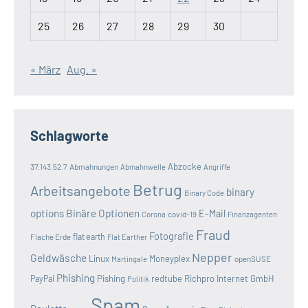
25
26
27
28
29
30
« März
Aug. »
Schlagworte
Abzocke
37.143.52.7
Abmahnungen
Abmahnwelle
Angriffe
Betrug
Arbeitsangebote
binary
Binary Code
options
Binäre Optionen
E-Mail
covid-19
Corona
Finanzagenten
Fraud
Fotografie
Flache Erde
flat earth
Flat Earther
Nepper
Geldwäsche
Linux
Moneyplex
openSUSE
Martingale
Phishing
Pishing
redtube
Richpro Internet GmbH
PayPal
Politik
Spam