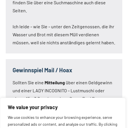
finden Sie über eine Suchmaschine auch diese
Seiten.
Ich leide – wie Sie – unter den Zeitgenossen, die ihr
Wasser und Brot mit diesem Müll verdienen
müssen, weil sie nichts anständiges gelernt haben.
Gewinnspiel Mail / Hoax
Sollten Sie eine
Mitteilung
über einen Geldgewinn
und einer LADY INCOGNITO – Lustmuschi oder
einem 15 x 3,3 cm Loveclone Super Real Dong –
oder was immer den Kameraden noch einfällt –
We value your privacy
bekommen haben:
Die Mail ist nicht von mir!
Die
We use cookies to enhance your browsing experience, serve
Mail ist eine Fälschung.
personalized ads or content, and analyze our traffic. By clicking