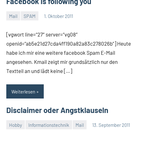
Facebook is following you
Mail
SPAM
1. Oktober 2011
Thomas
4
Kommentare
[vgwort line=“27″ server=“vg08″
openid=“ab5e21d27cda4ff190a82a83c278026b“] Heute
habe ich mir eine weitere facebook Spam E-Mail
angesehen. Kmail zeigt mir grundsätzlich nur den
Textteil an und lädt keine […]
Weiterlesen
Disclaimer oder Angstklauseln
Hobby
Informationstechnik
Mail
13. September 2011
Thomas