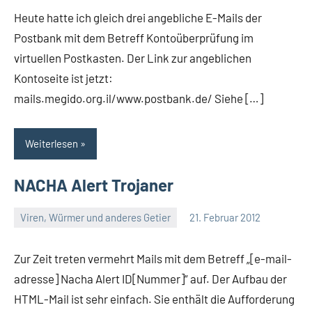
Heute hatte ich gleich drei angebliche E-Mails der
Postbank mit dem Betreff Kontoüberprüfung im
virtuellen Postkasten. Der Link zur angeblichen
Kontoseite ist jetzt:
mails.megido.org.il/www.postbank.de/ Siehe […]
Weiterlesen
NACHA Alert Trojaner
Viren, Würmer und anderes Getier
21. Februar 2012
Thomas
2
Kommentare
Zur Zeit treten vermehrt Mails mit dem Betreff „[e-mail-
adresse] Nacha Alert ID[Nummer]“ auf. Der Aufbau der
HTML-Mail ist sehr einfach. Sie enthält die Aufforderung