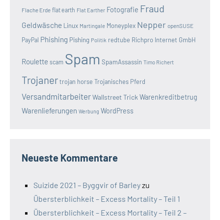
Fraud
Fotografie
Flache Erde
flat earth
Flat Earther
Nepper
Geldwäsche
Linux
Moneyplex
openSUSE
Martingale
Phishing
Pishing
redtube
Richpro Internet GmbH
PayPal
Politik
Spam
Roulette
SpamAssassin
scam
Timo Richert
Trojaner
trojan horse
Trojanisches Pferd
Versandmitarbeiter
Wallstreet Trick
Warenkreditbetrug
Warenlieferungen
WordPress
Werbung
Neueste Kommentare
Suizide 2021 – Byggvir of Barley
zu
Übersterblichkeit – Excess Mortality – Teil 1
Übersterblichkeit – Excess Mortality – Teil 2 –