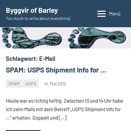
Zum
Byggvir of Barley
Inhalt
Menü
Too much to write about everything!
springen
Schlagwort:
E-Mail
SPAM: USPS Shipment Info for …
SPAM
USPS
14. Mai 2012
Thomas
Heute war es richtig heftig. Zwischen 13 und 14 Uhr habe
ich zehn Mails mit dem Betreff „USPS Shipment Info for
…“ erhalten. Doppelt und […]