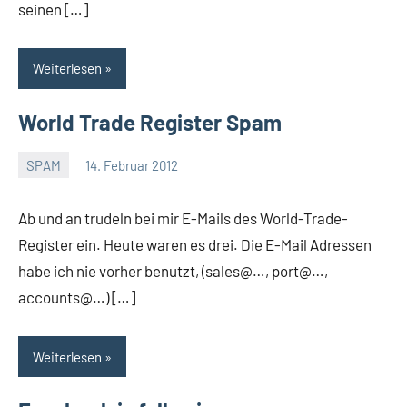
seinen […]
Weiterlesen
World Trade Register Spam
SPAM
14. Februar 2012
Thomas
Ein
Kommentar
Ab und an trudeln bei mir E-Mails des World-Trade-
Register ein. Heute waren es drei. Die E-Mail Adressen
habe ich nie vorher benutzt, (sales@…, port@…,
accounts@…) […]
Weiterlesen