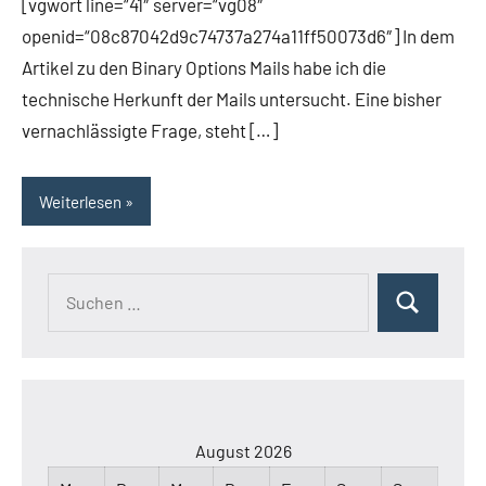
[vgwort line=“41″ server=“vg08″
openid=“08c87042d9c74737a274a11ff50073d6″] In dem
Artikel zu den Binary Options Mails habe ich die
technische Herkunft der Mails untersucht. Eine bisher
vernachlässigte Frage, steht […]
Weiterlesen
Suchen
Suchen
nach:
August 2026