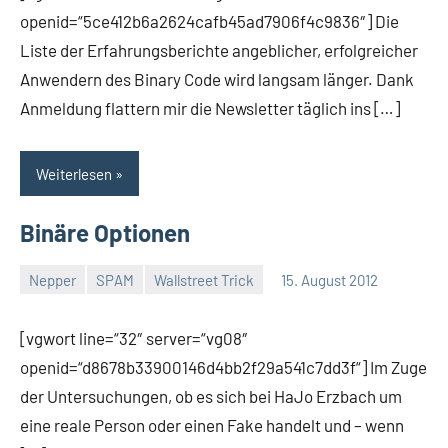
openid=“5ce412b6a2624cafb45ad7906f4c9836″] Die
Liste der Erfahrungsberichte angeblicher, erfolgreicher
Anwendern des Binary Code wird langsam länger. Dank
Anmeldung flattern mir die Newsletter täglich ins […]
Weiterlesen
Binäre Optionen
Nepper
SPAM
Wallstreet Trick
15. August 2012
Thomas
19
Kommentare
[vgwort line=“32″ server=“vg08″
openid=“d8678b33900146d4bb2f29a541c7dd3f“] Im Zuge
der Untersuchungen, ob es sich bei HaJo Erzbach um
eine reale Person oder einen Fake handelt und – wenn