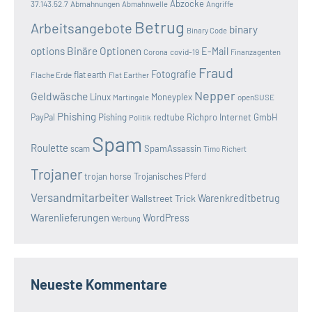
Abzocke
37.143.52.7
Abmahnungen
Abmahnwelle
Angriffe
Betrug
Arbeitsangebote
binary
Binary Code
options
Binäre Optionen
E-Mail
covid-19
Corona
Finanzagenten
Fraud
Fotografie
Flache Erde
flat earth
Flat Earther
Nepper
Geldwäsche
Linux
Moneyplex
openSUSE
Martingale
Phishing
Pishing
redtube
Richpro Internet GmbH
PayPal
Politik
Spam
Roulette
SpamAssassin
scam
Timo Richert
Trojaner
trojan horse
Trojanisches Pferd
Versandmitarbeiter
Wallstreet Trick
Warenkreditbetrug
Warenlieferungen
WordPress
Werbung
Neueste Kommentare