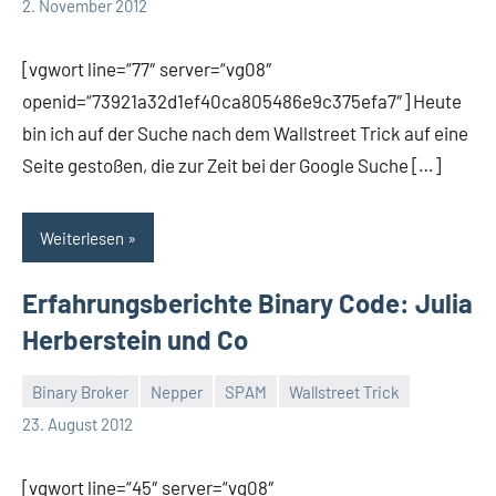
Thomas
8
2. November 2012
Kommentare
[vgwort line=“77″ server=“vg08″
openid=“73921a32d1ef40ca805486e9c375efa7″] Heute
bin ich auf der Suche nach dem Wallstreet Trick auf eine
Seite gestoßen, die zur Zeit bei der Google Suche […]
Weiterlesen
Erfahrungsberichte Binary Code: Julia
Herberstein und Co
Binary Broker
Nepper
SPAM
Wallstreet Trick
Thomas
14
23. August 2012
Kommentare
[vgwort line=“45″ server=“vg08″