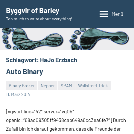
Zum
Byggvir of Barley
Inhalt
Menü
Too much to write about everything!
springen
Schlagwort:
HaJo Erzbach
Auto Binary
Binary Broker
Nepper
SPAM
Wallstreet Trick
Thomas
Ein
11. März 2014
Kommentar
[vgwort line=“42″ server=“vg05″
openid=“68ad09305ff9438cab649a6cc3ea6fe7″] Durch
Zufall bin ich darauf gekommen, dass die Freunde der