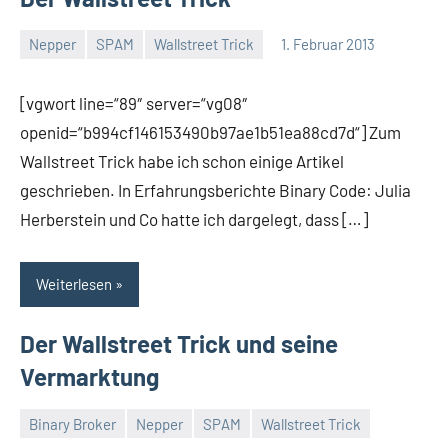
Nepper
SPAM
Wallstreet Trick
1. Februar 2013
Thomas
4
Kommentare
[vgwort line=“89″ server=“vg08″
openid=“b994cf146153490b97ae1b51ea88cd7d“] Zum
Wallstreet Trick habe ich schon einige Artikel
geschrieben. In Erfahrungsberichte Binary Code: Julia
Herberstein und Co hatte ich dargelegt, dass […]
Weiterlesen
Der Wallstreet Trick und seine
Vermarktung
Binary Broker
Nepper
SPAM
Wallstreet Trick