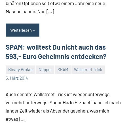
binären Optionen seit etwa einem Jahr eine neue
Masche haben. Nun […]
Weiterlesen
SPAM: wolltest Du nicht auch das
593,- Euro Geheimnis entdecken?
Binary Broker
Nepper
SPAM
Wallstreet Trick
Thomas
Ein
5. März 2014
Kommentar
Auch der alte Wallstreet Trick ist wieder unterwegs
vermehrt unterwegs. Sogar HaJo Erzbach habe ich nach
langer Zeit wieder als Absender gesehen, was mich
etwas […]