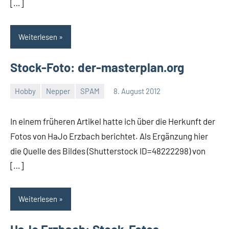
[…]
Weiterlesen
Stock-Foto: der-masterplan.org
Hobby
Nepper
SPAM
8. August 2012
Thomas
4
Kommentare
In einem früheren Artikel hatte ich über die Herkunft der
Fotos von HaJo Erzbach berichtet. Als Ergänzung hier
die Quelle des Bildes (Shutterstock ID=48222298) von
[…]
Weiterlesen