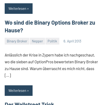
Weiterlesen
Wo sind die Binary Options Broker zu
Hause?
Binary Broker
Nepper
Politik
6. April 2013
Thomas
Ein
Kommentar
Anlässlich der Krise in Zypern habe ich nachgeschaut,
wo die sieben auf OptionPros bewerteten Binary Broker
zu Hause sind. Warum überrascht es mich nicht, dass
[…]
Weiterlesen
Der Wallstreet Trick