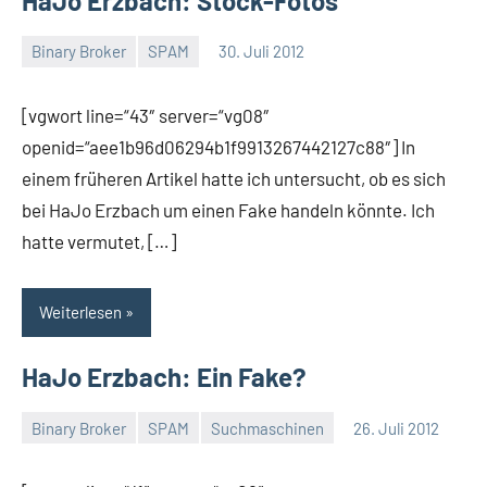
HaJo Erzbach: Stock-Fotos
Binary Broker
SPAM
30. Juli 2012
Thomas
5
Kommentare
[vgwort line=“43″ server=“vg08″
openid=“aee1b96d06294b1f9913267442127c88″] In
einem früheren Artikel hatte ich untersucht, ob es sich
bei HaJo Erzbach um einen Fake handeln könnte. Ich
hatte vermutet, […]
Weiterlesen
HaJo Erzbach: Ein Fake?
Binary Broker
SPAM
Suchmaschinen
26. Juli 2012
Thomas
16
Kommentare