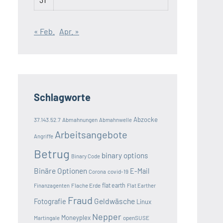
« Feb.
Apr. »
Schlagworte
Abzocke
37.143.52.7
Abmahnungen
Abmahnwelle
Arbeitsangebote
Angriffe
Betrug
binary options
Binary Code
Binäre Optionen
E-Mail
covid-19
Corona
Flache Erde
flat earth
Finanzagenten
Flat Earther
Fraud
Geldwäsche
Fotografie
Linux
Nepper
Moneyplex
openSUSE
Martingale