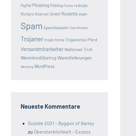
Phishing
Pishing
redtube
PayPal
Politik
Roulette
Richpro Internet GmbH
scam
Spam
SpamAssassin
Timo Richert
Trojaner
trojan horse
Trojanisches Pferd
Versandmitarbeiter
Wallstreet Trick
Warenlieferungen
Warenkreditbetrug
WordPress
Werbung
Neueste Kommentare
Suizide 2021 – Byggvir of Barley
zu
Übersterblichkeit – Excess