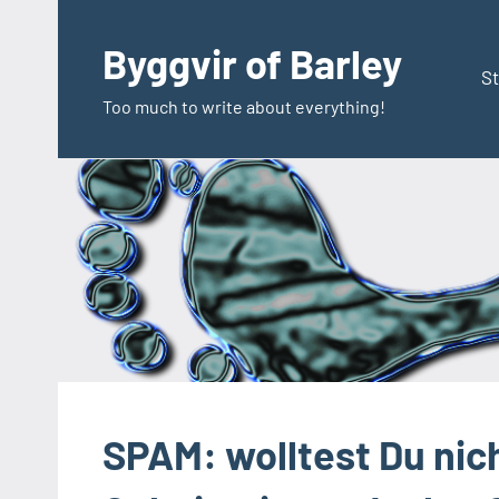
Zum
Inhalt
Byggvir of Barley
springen
St
Too much to write about everything!
SPAM: wolltest Du nic