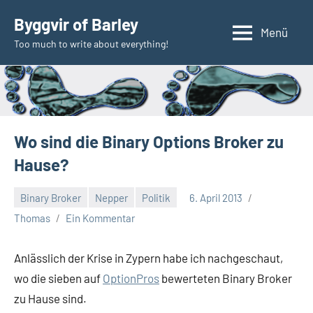
Zum
Byggvir of Barley
Inhalt
Menü
Too much to write about everything!
springen
Wo sind die Binary Options Broker zu
Hause?
Binary Broker
Nepper
Politik
6. April 2013
Thomas
Ein Kommentar
Anlässlich der Krise in Zypern habe ich nachgeschaut,
wo die sieben auf
OptionPros
bewerteten Binary Broker
zu Hause sind.