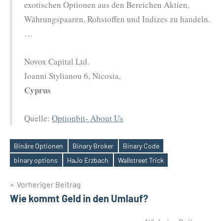
exotischen Optionen aus den Bereichen Aktien,
Währungspaaren, Rohstoffen und Indizes zu handeln.
…
Novox Capital Ltd.
Ioanni Stylianou 6, Nicosia,
Cyprus
Quelle:
Optionbit- About Us
Binäre Optionen
Binary Broker
Binary Code
Schlagwörter
binary options
HaJo Erzbach
Wallstreet Trick
Beitragsnavigation
Vorheriger Beitrag
Wie kommt Geld in den Umlauf?