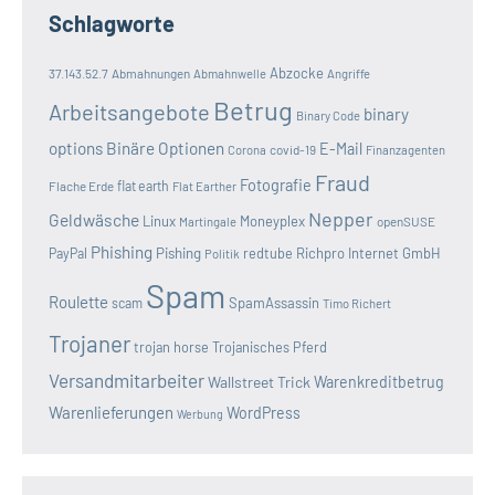
Schlagworte
Abzocke
37.143.52.7
Abmahnungen
Abmahnwelle
Angriffe
Betrug
Arbeitsangebote
binary
Binary Code
options
Binäre Optionen
E-Mail
covid-19
Corona
Finanzagenten
Fraud
Fotografie
Flache Erde
flat earth
Flat Earther
Nepper
Geldwäsche
Linux
Moneyplex
openSUSE
Martingale
Phishing
Pishing
redtube
Richpro Internet GmbH
PayPal
Politik
Spam
Roulette
SpamAssassin
scam
Timo Richert
Trojaner
trojan horse
Trojanisches Pferd
Versandmitarbeiter
Wallstreet Trick
Warenkreditbetrug
Warenlieferungen
WordPress
Werbung