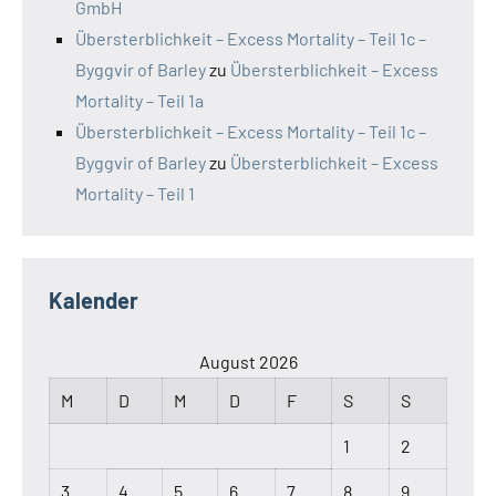
GmbH
Übersterblichkeit – Excess Mortality – Teil 1c –
Byggvir of Barley
zu
Übersterblichkeit – Excess
Mortality – Teil 1a
Übersterblichkeit – Excess Mortality – Teil 1c –
Byggvir of Barley
zu
Übersterblichkeit – Excess
Mortality – Teil 1
Kalender
August 2026
M
D
M
D
F
S
S
1
2
3
4
5
6
7
8
9