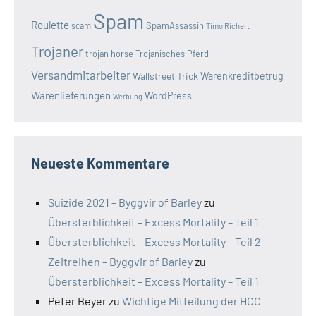
Spam
Roulette
SpamAssassin
scam
Timo Richert
Trojaner
trojan horse
Trojanisches Pferd
Versandmitarbeiter
Wallstreet Trick
Warenkreditbetrug
Warenlieferungen
WordPress
Werbung
Neueste Kommentare
Suizide 2021 – Byggvir of Barley
zu
Übersterblichkeit – Excess Mortality – Teil 1
Übersterblichkeit – Excess Mortality – Teil 2 –
Zeitreihen – Byggvir of Barley
zu
Übersterblichkeit – Excess Mortality – Teil 1
Peter Beyer
zu
Wichtige Mitteilung der HCC