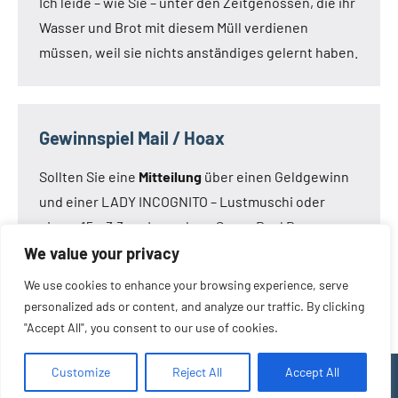
Ich leide – wie Sie – unter den Zeitgenossen, die ihr
Wasser und Brot mit diesem Müll verdienen
müssen, weil sie nichts anständiges gelernt haben.
Gewinnspiel Mail / Hoax
Sollten Sie eine
Mitteilung
über einen Geldgewinn
und einer LADY INCOGNITO – Lustmuschi oder
einem 15 x 3,3 cm Loveclone Super Real Dong –
oder was immer den Kameraden noch einfällt –
We value your privacy
bekommen haben:
Die Mail ist nicht von mir!
Die
We use cookies to enhance your browsing experience, serve
Mail ist eine Fälschung.
personalized ads or content, and analyze our traffic. By clicking
"Accept All", you consent to our use of cookies.
Customize
Reject All
Accept All
WordPress-Theme: Occasio von ThemeZee.