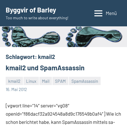
Zum
Byggvir of Barley
Inhalt
Menü
Too much to write about everything!
springen
Schlagwort:
kmail2
kmail2 und SpamAssassin
kmail2
Linux
Mail
SPAM
SpamAssassin
Thomas
Ein
16. Mai 2012
Kommentar
[vgwort line=“14″ server=“vg08″
openid=“f86dacf32a924548a8d9c176549b0af4″] Wie ich
schon berichtet habe, kann SpamAssassin mittels sa-