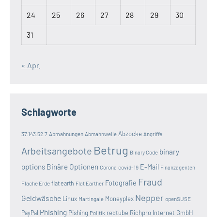
24
25
26
27
28
29
30
31
« Apr.
Schlagworte
Abzocke
37.143.52.7
Abmahnungen
Abmahnwelle
Angriffe
Betrug
Arbeitsangebote
binary
Binary Code
options
Binäre Optionen
E-Mail
covid-19
Corona
Finanzagenten
Fraud
Fotografie
Flache Erde
flat earth
Flat Earther
Nepper
Geldwäsche
Linux
Moneyplex
openSUSE
Martingale
Phishing
Pishing
redtube
Richpro Internet GmbH
PayPal
Politik