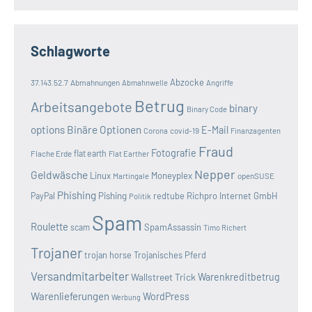
Schlagworte
Abzocke
37.143.52.7
Abmahnungen
Abmahnwelle
Angriffe
Betrug
Arbeitsangebote
binary
Binary Code
options
Binäre Optionen
E-Mail
covid-19
Corona
Finanzagenten
Fraud
Fotografie
Flache Erde
flat earth
Flat Earther
Nepper
Geldwäsche
Linux
Moneyplex
openSUSE
Martingale
Phishing
Pishing
redtube
Richpro Internet GmbH
PayPal
Politik
Spam
Roulette
SpamAssassin
scam
Timo Richert
Trojaner
trojan horse
Trojanisches Pferd
Versandmitarbeiter
Wallstreet Trick
Warenkreditbetrug
Warenlieferungen
WordPress
Werbung