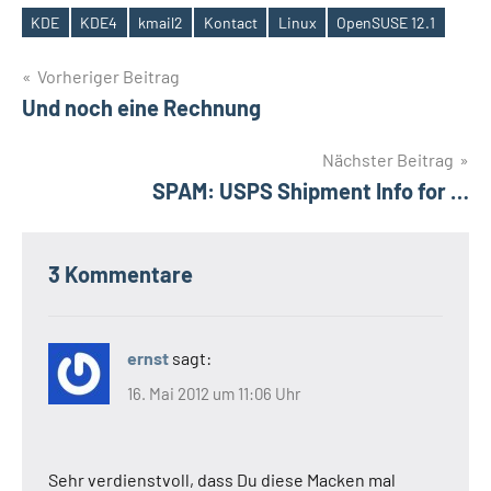
KDE
KDE4
kmail2
Kontact
Linux
OpenSUSE 12.1
Schlagwörter
Beitragsnavigation
Vorheriger Beitrag
Und noch eine Rechnung
Nächster Beitrag
SPAM: USPS Shipment Info for …
3 Kommentare
ernst
sagt:
16. Mai 2012 um 11:06 Uhr
Sehr verdienstvoll, dass Du diese Macken mal