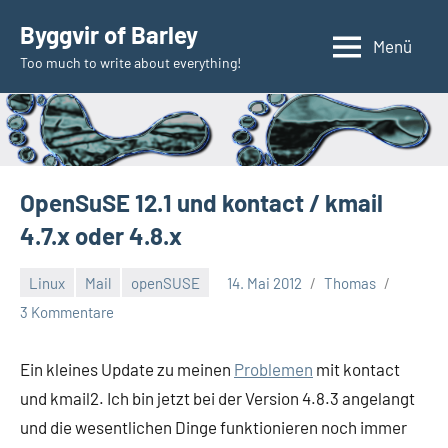
Zum
Byggvir of Barley
Inhalt
Menü
Too much to write about everything!
springen
OpenSuSE 12.1 und kontact / kmail
4.7.x oder 4.8.x
Linux
Mail
openSUSE
14. Mai 2012
Thomas
3 Kommentare
Ein kleines Update zu meinen
Problemen
mit kontact
und kmail2. Ich bin jetzt bei der Version 4.8.3 angelangt
und die wesentlichen Dinge funktionieren noch immer