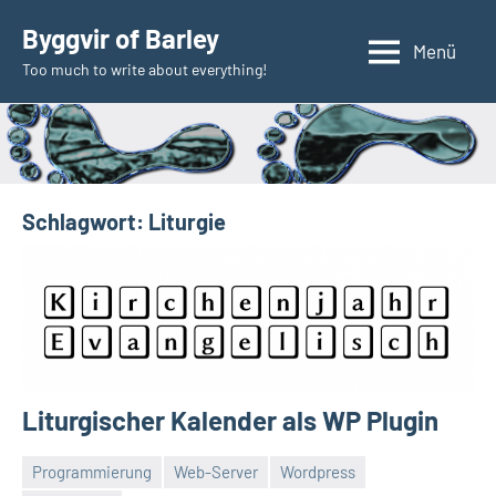
Zum
Byggvir of Barley
Inhalt
Menü
Too much to write about everything!
springen
Schlagwort:
Liturgie
Liturgischer Kalender als WP Plugin
Programmierung
Web-Server
Wordpress