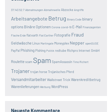
Abzocke
37.143.52.7
Abmahnungen
Abmahnwelle
Angriffe
Betrug
Arbeitsangebote
binary
Binary Code
options
Binäre Optionen
E-Mail
covid-19
Corona
Finanzagenten
Fraud
Fotografie
Flache Erde
flat earth
Flat Earther
Nepper
Geldwäsche
Linux
Moneyplex
openSUSE
Martingale
Phishing
Pishing
redtube
Richpro Internet GmbH
PayPal
Politik
Spam
Roulette
SpamAssassin
scam
Timo Richert
Trojaner
trojan horse
Trojanisches Pferd
Versandmitarbeiter
Wallstreet Trick
Warenkreditbetrug
Warenlieferungen
WordPress
Werbung
Neueste Kommentare