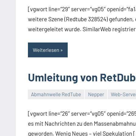
Kommentar
[vgwort line=“29″ server=“vg05″ openid=“
weitere Szene (Redtube 328524) gefunden, 
weitergeleitet wurde. SimilarWeb registrier
Weiterlesen
Umleitung von RetDu
Abmahnwelle RedTube
Nepper
Web-Serve
Thomas
6
Kommentare
[vgwort line=“26″ server=“vg05″ openid=“2
es mit Nachrichten zu den Massenabmahnun
geworden. Wenig Neues – viel Spekulation 