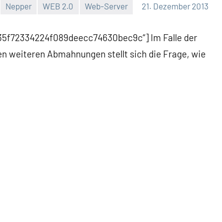
Nepper
WEB 2.0
Web-Server
21. Dezember 2013
535f72334224f089deecc74630bec9c“] Im Falle der
n weiteren Abmahnungen stellt sich die Frage, wie