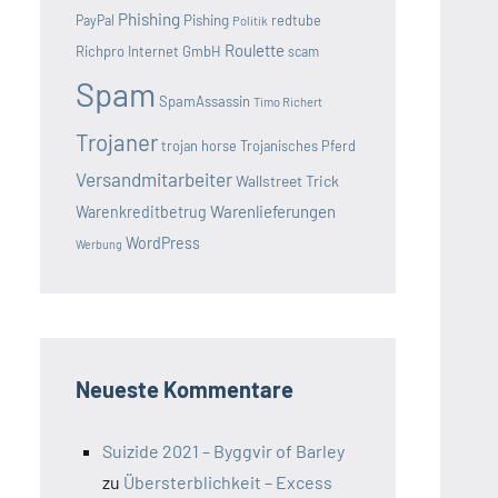
Phishing
Pishing
redtube
PayPal
Politik
Roulette
Richpro Internet GmbH
scam
Spam
SpamAssassin
Timo Richert
Trojaner
trojan horse
Trojanisches Pferd
Versandmitarbeiter
Wallstreet Trick
Warenlieferungen
Warenkreditbetrug
WordPress
Werbung
Neueste Kommentare
Suizide 2021 – Byggvir of Barley
zu
Übersterblichkeit – Excess