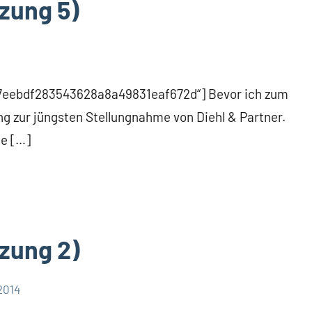
zung 5)
297eebdf283543628a8a49831eaf672d“] Bevor ich zum
 zur jüngsten Stellungnahme von Diehl & Partner.
ne […]
zung 2)
2014