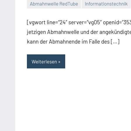
Abmahnwelle RedTube
Informationstechnik
Thomas
33
Kommentare
[vgwort line=“24″ server=“vg05″ openid=“3
jetzigen Abmahnwelle und der angekündigte
kann der Abmahnende im Falle des […]
Weiterlesen