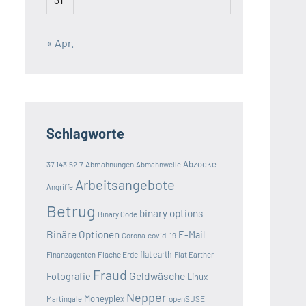
« Apr.
Schlagworte
Abzocke
37.143.52.7
Abmahnungen
Abmahnwelle
Arbeitsangebote
Angriffe
Betrug
binary options
Binary Code
Binäre Optionen
E-Mail
covid-19
Corona
Flache Erde
flat earth
Finanzagenten
Flat Earther
Fraud
Geldwäsche
Fotografie
Linux
Nepper
Moneyplex
openSUSE
Martingale