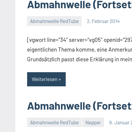
Abmahnwelle (Fortset
Abmahnwelle RedTube
2. Februar 2014
Thomas
[vgwort line=“34″ server=“vg05″ openid=“
eigentlichen Thema komme, eine Anmerkung
Grundsätzlich passt diese Erklärung in mei
Weiterlesen
Abmahnwelle (Fortset
Abmahnwelle RedTube
Nepper
6. Januar 
Thomas
Ein