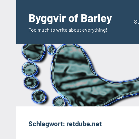
Zum
Inhalt
Byggvir of Barley
springen
St
Too much to write about everything!
Schlagwort:
retdube.net