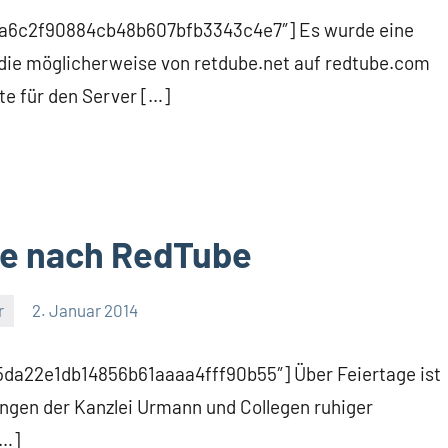
fa1a6c2f90884cb48b607bfb3343c4e7″] Es wurde eine
die möglicherweise von retdube.net auf redtube.com
te für den Server […]
be nach RedTube
r
2. Januar 2014
65da22e1db14856b61aaaa4fff90b55″] Über Feiertage ist
gen der Kanzlei Urmann und Collegen ruhiger
[…]